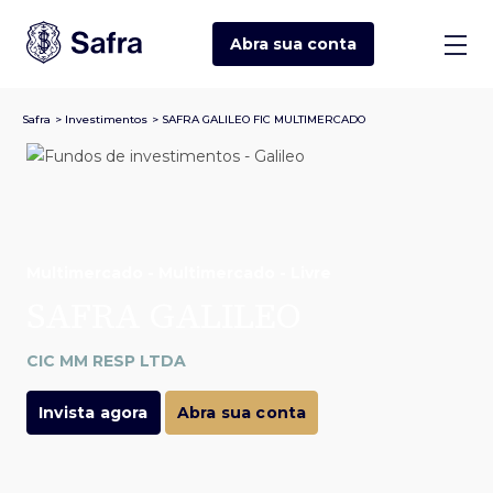
Abra sua
conta
Safra
>
Investimentos
>
SAFRA GALILEO FIC MULTIMERCADO
Multimercado - Multimercado - Livre
SAFRA GALILEO
CIC MM RESP LTDA
Invista agora
Abra sua conta