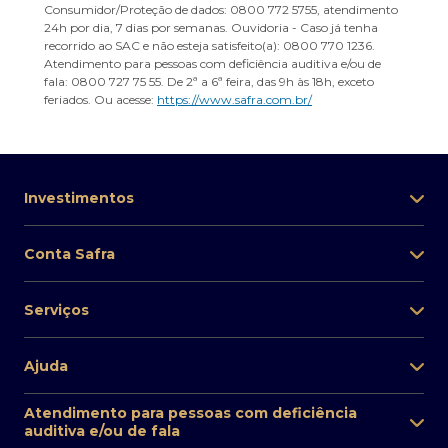
Consumidor/Proteção de dados: 0800 772 5755, atendimento
24h por dia, 7 dias por semanas. Ouvidoria - Caso já tenha
recorrido ao SAC e não esteja satisfeito(a): 0800 770 1236.
Atendimento para pessoas com deficiência auditiva e/ou de
fala: 0800 727 75 55. De 2ª a 6ª feira, das 9h às 18h, exceto
feriados. Ou acesse:
https://www.safra.com.br/
Investimentos
Conta Safra
Serviços
Ajuda
Atendimento para pessoas com deficiência
auditiva e/ou de fala