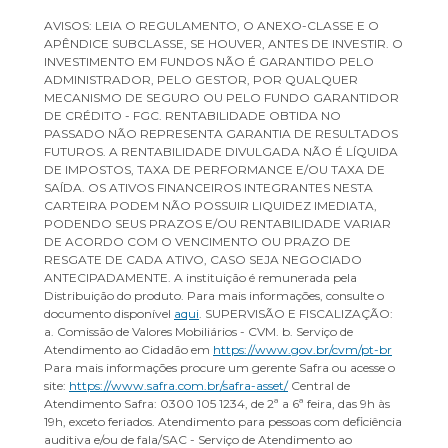
AVISOS: LEIA O REGULAMENTO, O ANEXO-CLASSE E O
APÊNDICE SUBCLASSE, SE HOUVER, ANTES DE INVESTIR. O
INVESTIMENTO EM FUNDOS NÃO É GARANTIDO PELO
ADMINISTRADOR, PELO GESTOR, POR QUALQUER
MECANISMO DE SEGURO OU PELO FUNDO GARANTIDOR
DE CRÉDITO - FGC. RENTABILIDADE OBTIDA NO
PASSADO NÃO REPRESENTA GARANTIA DE RESULTADOS
FUTUROS. A RENTABILIDADE DIVULGADA NÃO É LÍQUIDA
DE IMPOSTOS, TAXA DE PERFORMANCE E/OU TAXA DE
SAÍDA. OS ATIVOS FINANCEIROS INTEGRANTES NESTA
CARTEIRA PODEM NÃO POSSUIR LIQUIDEZ IMEDIATA,
PODENDO SEUS PRAZOS E/OU RENTABILIDADE VARIAR
DE ACORDO COM O VENCIMENTO OU PRAZO DE
RESGATE DE CADA ATIVO, CASO SEJA NEGOCIADO
ANTECIPADAMENTE. A instituição é remunerada pela
Distribuição do produto. Para mais informações, consulte o
documento disponível
aqui
. SUPERVISÃO E FISCALIZAÇÃO:
a. Comissão de Valores Mobiliários - CVM. b. Serviço de
Atendimento ao Cidadão em
https://www.gov.br/cvm/pt-br
Para mais informações procure um gerente Safra ou acesse o
site:
https://www.safra.com.br/safra-asset/
Central de
Atendimento Safra: 0300 105 1234, de 2ª a 6ª feira, das 9h às
19h, exceto feriados. Atendimento para pessoas com deficiência
auditiva e/ou de fala/SAC - Serviço de Atendimento ao