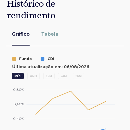
Histórico de
rendimento
Gráfico
Tabela
MÊS
ANO
12M
24M
36M