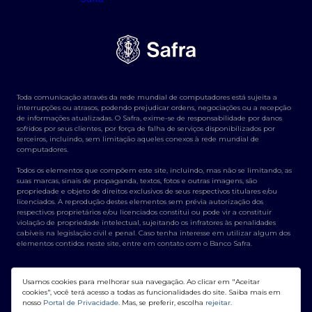
Toda comunicação através da rede mundial de computadores está sujeita a
interrupções ou atrasos, podendo prejudicar ordens, negociações ou a recepção
de informações atualizadas. O Safra, exime-se de responsabilidade por danos
sofridos por seus clientes, por força de falha de serviços disponibilizados por
terceiros, incluindo, sem limitação aqueles conexos à rede mundial de
computadores.
Todos os elementos que compõem este site, incluindo, mas não se limitando, as
suas marcas, sinais de propaganda, textos, fotos e outras imagens, são
propriedade e objeto de direitos exclusivos de seus respectivos titulares e/ou
licenciados. A reprodução destes elementos sem prévia autorização dos
respectivos proprietários e/ou licenciados constitui ou pode vir a constituir
violação de propriedade intelectual, sujeitando os infratores às penalidades
cabíveis na legislação civil e penal. Caso tenha interesse em utilizar algum dos
elementos contidos neste site, entre em contato com o Banco Safra.
Usamos cookies para melhorar sua navegação. Ao clicar em "Aceitar
cookies", você terá acesso a todas as funcionalidades do site. Saiba mais em
nosso
Portal de Privacidade
. Mas, se preferir, escolha
rejeitar
.
Banco Safra S/A - CNPJ: 58.160.789/0001-28