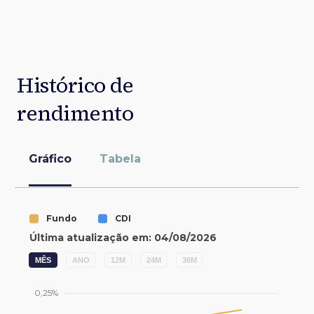
Histórico de
rendimento
Gráfico
Tabela
MÊS
ANO
12M
24M
36M