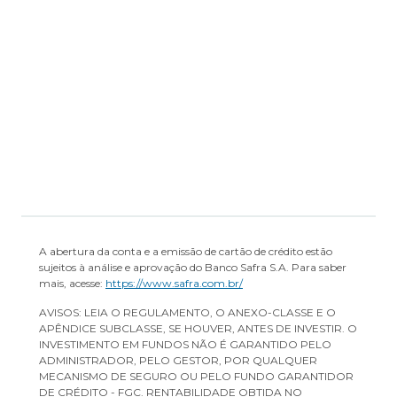
Regulamento
Transparência de Remuneração
A abertura da conta e a emissão de cartão de crédito estão
sujeitos à análise e aprovação do Banco Safra S.A. Para saber
mais, acesse:
https://www.safra.com.br/
AVISOS: LEIA O REGULAMENTO, O ANEXO-CLASSE E O
APÊNDICE SUBCLASSE, SE HOUVER, ANTES DE INVESTIR. O
INVESTIMENTO EM FUNDOS NÃO É GARANTIDO PELO
ADMINISTRADOR, PELO GESTOR, POR QUALQUER
MECANISMO DE SEGURO OU PELO FUNDO GARANTIDOR
DE CRÉDITO - FGC. RENTABILIDADE OBTIDA NO