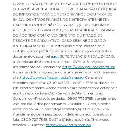
PASSADO NÃO REPRESENTA GARANTIA DE RESULTADOS
FUTUROS. A RENTABILIDADE DIVULGADA NÃO É LÍQUIDA
DE IMPOSTOS, TAXA DE PERFORMANCE E/OU TAXA DE
SAÍDA. OS ATIVOS FINANCEIROS INTEGRANTES NESTA
CARTEIRA PODEM NÃO POSSUIR LIQUIDEZ IMEDIATA,
PODENDO SEUS PRAZOS E/OU RENTABILIDADE VARIAR
DE ACORDO COM O VENCIMENTO OU PRAZO DE
RESGATE DE CADA ATIVO, CASO SEJA NEGOCIADO
ANTECIPADAMENTE. A instituição é remunerada pela
Distribuição do produto. Para mais informações, consulte o
documento disponível
aqui
. SUPERVISÃO E FISCALIZAÇÃO:
a. Comissão de Valores Mobiliários - CVM. b. Serviço de
Atendimento ao Cidadão em
https://www.gov.br/cvm/pt-br
Para mais informações procure um gerente Safra ou acesse o
site:
https://www.safra.com.br/safra-asset/
Central de
Atendimento Safra: 0300 105 1234, de 2ª a 6ª feira, das 9h às
19h, exceto feriados. Atendimento para pessoas com deficiência
auditiva e/ou de fala/SAC - Serviço de Atendimento ao
Consumidor/Proteção de dados: 0800 772 5755, atendimento
24h por dia, 7 dias por semanas. Ouvidoria - Caso já tenha
recorrido ao SAC e não esteja satisfeito(a): 0800 770 1236.
Atendimento para pessoas com deficiência auditiva e/ou de
fala: 0800 727 75 55. De 2ª a 6ª feira, das 9h às 18h, exceto
feriados. Ou acesse:
https://www.safra.com.br/