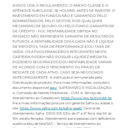
AVISOS: LEIA O REGULAMENTO, O ANEXO-CLASSE E O
APÊNDICE SUBCLASSE, SE HOUVER, ANTES DE INVESTIR. O
INVESTIMENTO EM FUNDOS NÃO É GARANTIDO PELO
ADMINISTRADOR, PELO GESTOR, POR QUALQUER
MECANISMO DE SEGURO OU PELO FUNDO GARANTIDOR
DE CRÉDITO - FGC. RENTABILIDADE OBTIDA NO
PASSADO NÃO REPRESENTA GARANTIA DE RESULTADOS
FUTUROS. A RENTABILIDADE DIVULGADA NÃO É LÍQUIDA
DE IMPOSTOS, TAXA DE PERFORMANCE E/OU TAXA DE
SAÍDA. OS ATIVOS FINANCEIROS INTEGRANTES NESTA
CARTEIRA PODEM NÃO POSSUIR LIQUIDEZ IMEDIATA,
PODENDO SEUS PRAZOS E/OU RENTABILIDADE VARIAR
DE ACORDO COM O VENCIMENTO OU PRAZO DE
RESGATE DE CADA ATIVO, CASO SEJA NEGOCIADO
ANTECIPADAMENTE. A instituição é remunerada pela
Distribuição do produto. Para mais informações, consulte o
documento disponível
aqui
. SUPERVISÃO E FISCALIZAÇÃO:
a. Comissão de Valores Mobiliários - CVM. b. Serviço de
Atendimento ao Cidadão em
https://www.gov.br/cvm/pt-br
Para mais informações procure um gerente Safra ou acesse o
site:
https://www.safra.com.br/safra-asset/
Central de
Atendimento Safra: 0300 105 1234, de 2ª a 6ª feira, das 9h às
19h, exceto feriados. Atendimento para pessoas com deficiência
auditiva e/ou de fala/SAC - Serviço de Atendimento ao