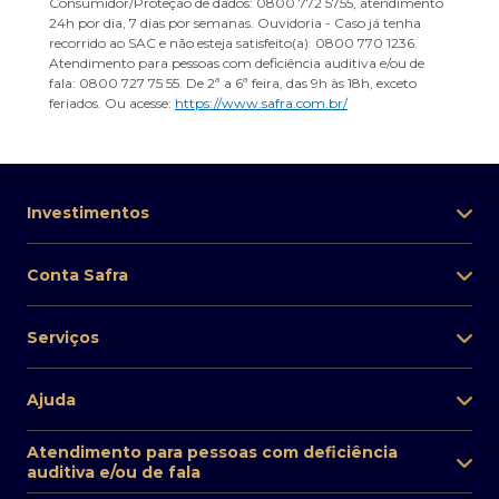
Consumidor/Proteção de dados: 0800 772 5755, atendimento
24h por dia, 7 dias por semanas. Ouvidoria - Caso já tenha
recorrido ao SAC e não esteja satisfeito(a): 0800 770 1236.
Atendimento para pessoas com deficiência auditiva e/ou de
fala: 0800 727 75 55. De 2ª a 6ª feira, das 9h às 18h, exceto
feriados. Ou acesse:
https://www.safra.com.br/
Investimentos
Conta Safra
Serviços
Ajuda
Atendimento para pessoas com deficiência
auditiva e/ou de fala