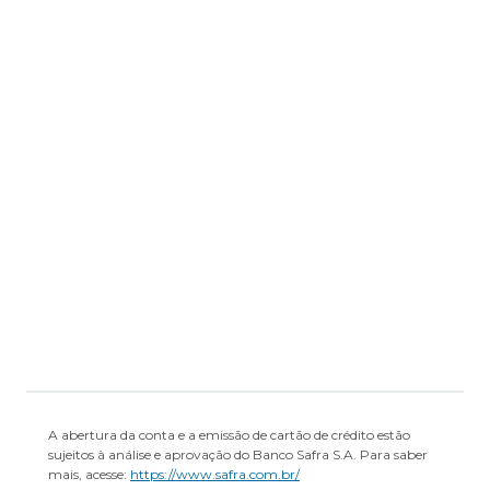
Formulário de Informações
Complementares
Regulamento
Transparência de Remuneração
A abertura da conta e a emissão de cartão de crédito estão
sujeitos à análise e aprovação do Banco Safra S.A. Para saber
mais, acesse:
https://www.safra.com.br/