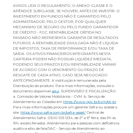
AVISOS: LEIA O REGULAMENTO, O ANEXO-CLASSE E O
APÊNDICE SUBCLASSE, SE HOUVER, ANTES DE INVESTIR. O
INVESTIMENTO EM FUNDOS NÃO É GARANTIDO PELO
ADMINISTRADOR, PELO GESTOR, POR QUALQUER
MECANISMO DE SEGURO OU PELO FUNDO GARANTIDOR
DE CRÉDITO - FGC. RENTABILIDADE OBTIDA NO
PASSADO NÃO REPRESENTA GARANTIA DE RESULTADOS
FUTUROS. A RENTABILIDADE DIVULGADA NÃO É LÍQUIDA
DE IMPOSTOS, TAXA DE PERFORMANCE E/OU TAXA DE
SAÍDA. OS ATIVOS FINANCEIROS INTEGRANTES NESTA
CARTEIRA PODEM NÃO POSSUIR LIQUIDEZ IMEDIATA,
PODENDO SEUS PRAZOS E/OU RENTABILIDADE VARIAR
DE ACORDO COM O VENCIMENTO OU PRAZO DE
RESGATE DE CADA ATIVO, CASO SEJA NEGOCIADO
ANTECIPADAMENTE. A instituição é remunerada pela
Distribuição do produto. Para mais informações, consulte o
documento disponível
aqui
. SUPERVISÃO E FISCALIZAÇÃO:
a. Comissão de Valores Mobiliários - CVM. b. Serviço de
Atendimento ao Cidadão em
https://www.gov.br/cvm/pt-br
Para mais informações procure um gerente Safra ou acesse o
site:
https://www.safra.com.br/safra-asset/
Central de
Atendimento Safra: 0300 105 1234, de 2ª a 6ª feira, das 9h às
19h, exceto feriados. Atendimento para pessoas com deficiência
auditiva e/ou de fala/SAC - Serviço de Atendimento ao