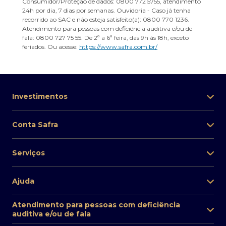
Consumidor/Proteção de dados: 0800 772 5755, atendimento
24h por dia, 7 dias por semanas. Ouvidoria - Caso já tenha
recorrido ao SAC e não esteja satisfeito(a): 0800 770 1236.
Atendimento para pessoas com deficiência auditiva e/ou de
fala: 0800 727 75 55. De 2ª a 6ª feira, das 9h às 18h, exceto
feriados. Ou acesse:
https://www.safra.com.br/
Investimentos
Conta Safra
Serviços
Ajuda
Atendimento para pessoas com deficiência
auditiva e/ou de fala