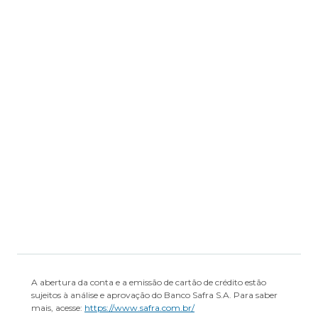
Formulário de Informações
Complementares
Regulamento
Transparência de Remuneração
A abertura da conta e a emissão de cartão de crédito estão
sujeitos à análise e aprovação do Banco Safra S.A. Para saber
mais, acesse:
https://www.safra.com.br/