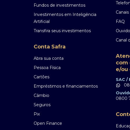
Telefo
Fundos de investimentos
Canais 
Investimentos em Inteligência
Artificial
FAQ
Transfira seus investimentos
Ouvido
Canal 
Conta Safra
Aten
Abra sua conta
com 
Pessoa Física
e/ou 
Cartões
SAC /
08
Empréstimos e financiamentos
Ouvid
Câmbio
0800 7
Seguros
Cont
Pix
Open Finance
Educaç