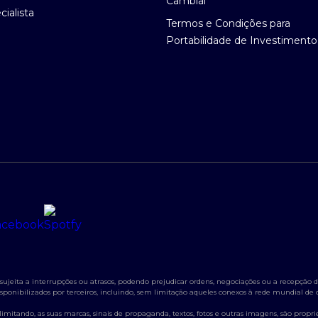
Cambial
ialista
Termos e Condições para
Portabilidade de Investimento
jeita a interrupções ou atrasos, podendo prejudicar ordens, negociações ou a recepção de
s disponibilizados por terceiros, incluindo, sem limitação aqueles conexos à rede mundial d
itando, as suas marcas, sinais de propaganda, textos, fotos e outras imagens, são propried