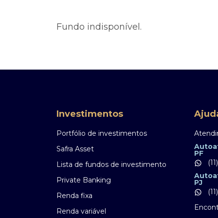
Ofertas Públicas
Open Finance
Derivativos
Transferência de ativos
Fundo indisponível.
Safra para médicos
Agronegócios
Investimentos
Ajud
Portfólio de investimentos
Atendi
Autoa
Safra Asset
PF
(11
Lista de fundos de investimento
Autoa
Private Banking
PJ
(11
Renda fixa
Encont
Renda variável