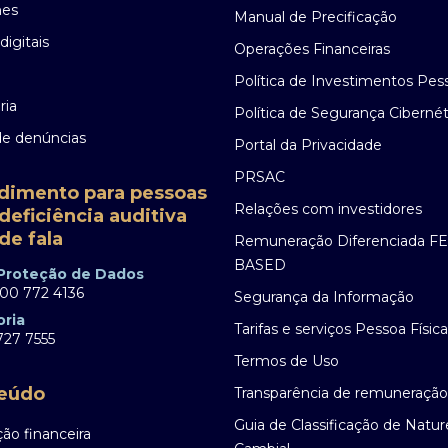
nes
Manual de Precificação
digitais
Operações Financeiras
Política de Investimentos Pes
ria
Política de Segurança Cibernét
de denúncias
Portal da Privacidade
PRSAC
dimento para pessoas
Relações com investidores
deficiência auditiva
de fala
Remuneração Diferenciada F
BASED
 Proteção de Dados
00 772 4136
Segurança da Informação
oria
Tarifas e serviços Pessoa Física
27 7555
Termos de Uso
eúdo
Transparência de remuneração
Guia de Classificação de Natu
ão financeira