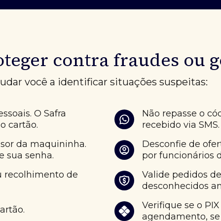
fraudes:
•
Apague informações remota
•
Bloqueie o celular pelo app
•
Bloqueie a linha e o IMEI 
•
Troque senhas de redes socia
teger contra fraudes ou 
•
Faça um Boletim de Ocorrê
Verifique se há algum disp
dar você a identificar situações suspeitas:
aparelho:
No Android:
•
Acesse sua Conta do Googl
ssoais. O Safra
Não repasse o có
•
Selecione Segurança no pai
o cartão.
recebido via SMS
•
Em Seus Dispositivos, selec
No iOS:
isor da maquininha.
Desconfie de ofer
•
Acesse a página da conta d
te sua senha.
por funcionários 
•
Role até Dispositivos;
ou recolhimento de
Valide pedidos d
•
Clique em “Ver detalhes” e
desconhecidos ant
•
Veja informações dos dispo
Você deve imediatamente b
Verifique se o PI
cartão.
estavam em seu celular. E
agendamento, se f