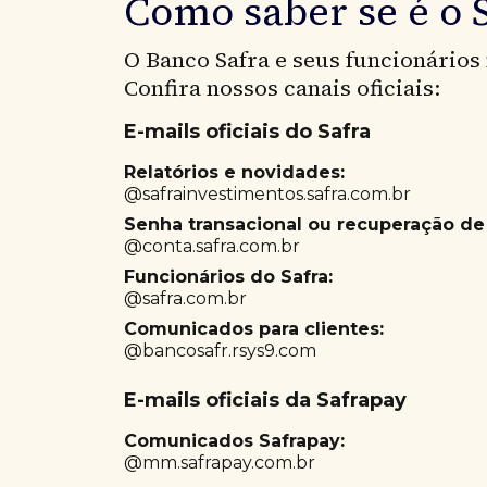
Como saber se é o 
O Banco Safra e seus funcionário
Confira nossos canais oficiais:
E-mails oficiais do Safra
Relatórios e novidades:
@safrainvestimentos.safra.com.br
Senha transacional ou recuperação de
@conta.safra.com.br
Funcionários do Safra:
@safra.com.br
Comunicados para clientes:
@bancosafr.rsys9.com
E-mails oficiais da Safrapay
Comunicados Safrapay:
@mm.safrapay.com.br