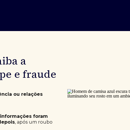
aiba a
lpe e fraude
ência ou relações
 informações foram
depois
, após um roubo