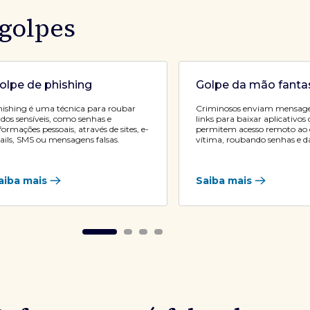
 golpes
olpe de phishing
Golpe da mão fant
ishing é uma técnica para roubar
Criminosos enviam mensag
dos sensíveis, como senhas e
links para baixar aplicativos
formações pessoais, através de sites, e-
permitem acesso remoto ao c
ils, SMS ou mensagens falsas.
vítima, roubando senhas e d
aiba mais
Saiba mais