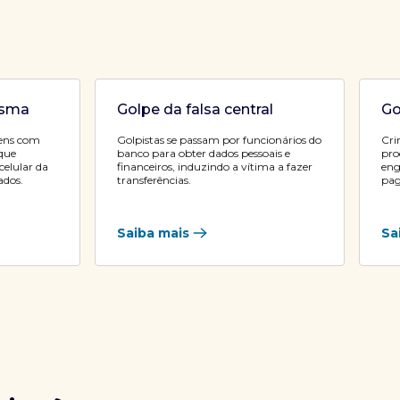
asma
Golpe da falsa central
Go
ens com
Golpistas se passam por funcionários do
Cri
 que
banco para obter dados pessoais e
pro
elular da
financeiros, induzindo a vítima a fazer
eng
ados.
transferências.
pag
Saiba mais
Sa