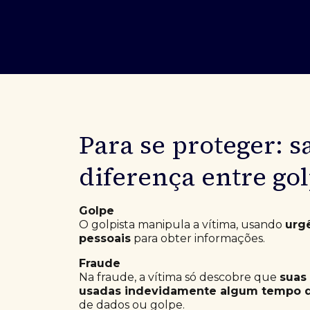
Ofertas Públicas
Open Finance
Derivativos
Transferência de ativos
Safra para médicos
Agronegócios
Para se proteger: s
diferença entre go
Golpe
O golpista manipula a vítima, usando
urg
pessoais
para obter informações.
Fraude
Na fraude, a vítima só descobre que
suas
usadas indevidamente algum tempo 
de dados ou golpe.