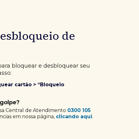
anal está disponível 24h por dia.
desbloqueio de
para bloquear e desbloquear seu
asso:
quear cartão > “Bloqueio
 golpe?
sa Central de Atendimento
0300 105
ncias em nossa página,
clicando aqui
.