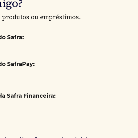
migo?
o produtos ou empréstimos.
do Safra:
 do SafraPay:
da Safra Financeira: