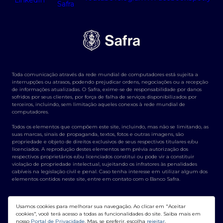
feriados.
Toda comunicação através da rede mundial de computadores está sujeita a
interrupções ou atrasos, podendo prejudicar ordens, negociações ou a recepção
de informações atualizadas. O Safra, exime-se de responsabilidade por danos
sofridos por seus clientes, por força de falha de serviços disponibilizados por
terceiros, incluindo, sem limitação aqueles conexos à rede mundial de
computadores.
Todos os elementos que compõem este site, incluindo, mas não se limitando, as
suas marcas, sinais de propaganda, textos, fotos e outras imagens, são
propriedade e objeto de direitos exclusivos de seus respectivos titulares e/ou
licenciados. A reprodução destes elementos sem prévia autorização dos
respectivos proprietários e/ou licenciados constitui ou pode vir a constituir
violação de propriedade intelectual, sujeitando os infratores às penalidades
cabíveis na legislação civil e penal. Caso tenha interesse em utilizar algum dos
elementos contidos neste site, entre em contato com o Banco Safra.
Usamos cookies para melhorar sua navegação. Ao clicar em "Aceitar
cookies", você terá acesso a todas as funcionalidades do site. Saiba mais em
nosso
Portal de Privacidade
. Mas, se preferir, escolha
rejeitar
.