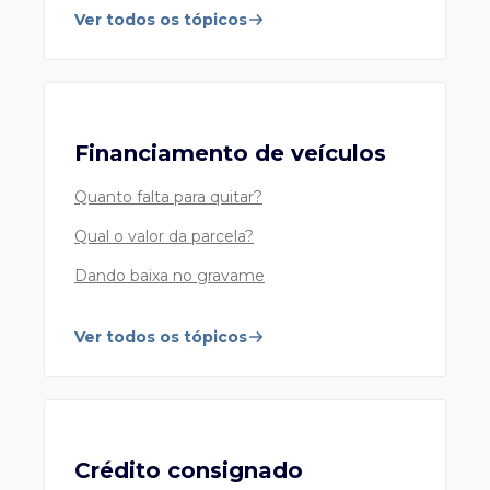
Ver todos os tópicos
Cartões de Crédito Safra
Atendimento ao cliente correntista
Financiamento de veículos
55 11 4001 4460
Capital e Grande São Paulo
Quanto falta para quitar?
0800 728 4460
Demais localidades
Qual o valor da parcela?
24h por dia, 7 dias por semana.
Dando baixa no gravame
Ver todos os tópicos
Safra Financeira
Financiamento de Veículos, Crédito Consignado e
Empréstimo FGTS
3003 9039 (Capitais e Grandes Centros)
Crédito consignado