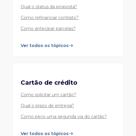
0800 722 9039 (Fora das capitais e
Qual o status da proposta?
grandes centros)
Atendimento personalizado, de 2ª a 6ª feira, das
Como refinanciar contrato?
8h00 às 19h00, exceto feriados.
Como antecipar parcelas?
11 2650 9999
Ver todos os tópicos
Assistente Virtual 24h e fale com um de nossos
especialistas nos horários da central de
atendimento.
Cartão de crédito
Como solicitar um cartão?
Mesa de Câmbio
Qual o prazo de entrega?
Compra e venda de moeda estrangeira, remessa e
recebimento de recursos
Como peço uma segunda via do cartão?
55 11 3175 8267
- Mesa de câmbio turismo
55 11 3175 8030
- Mesa de câmbio pronto
Ver todos os tópicos