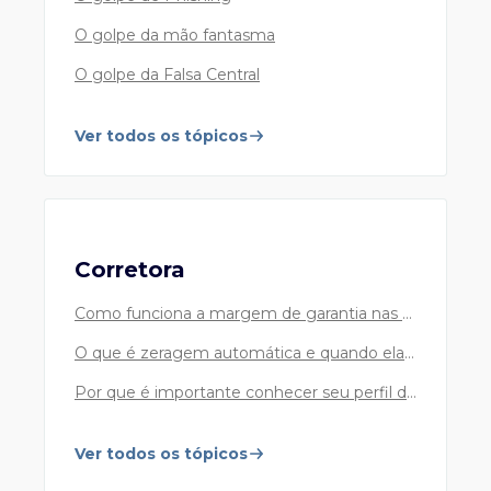
O golpe da mão fantasma
Cartões Safra CARD
O golpe da Falsa Central
Atendimento ao cliente Safra Card não correntista
55 11 4001 1030
Capital e Grande São Paulo
Ver todos os tópicos
0800 741 1030
Demais localidades
24h por dia, 7 dias por semana.
Corretora
Safra Private Banking
Como funciona a margem de garantia nas suas operações?
Atendimento Safra Private Banking
O que é zeragem automática e quando ela pode acontecer?
55 11 3253 4455
Capital e Grande São Paulo
Por que é importante conhecer seu perfil de investidor?
0800 772 2155
Demais localidades
Ver todos os tópicos
De 2ª a 6ª feira, das 8h às 21h30, exceto feriados.