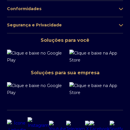
Precisa de mais suporte? Fale com a ouvidoria
Conformidades
0800 770 1236
Atendimento aos portadores de Necessidades
Segurança e Privacidade
Especiais Auditivas e de Fala:
0800 727 7555
Soluções para você
Disponível de 2ª a 6ª, das 9h às 18h, exceto feriado.
Soluções para sua empresa
Renegociação Safra
Atendimento exclusivo pelo WhatsApp
55 11 3175 9444
Assistente Virtual de 2ª a 6ª, das 8h às 20h exceto
feriados. Você conta com o Atendimento
Humanizado de 2ª a 6ª, das 9h às 18h exceto