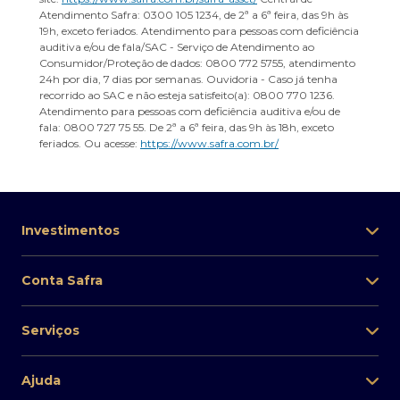
Atendimento Safra: 0300 105 1234, de 2ª a 6ª feira, das 9h às
19h, exceto feriados. Atendimento para pessoas com deficiência
auditiva e/ou de fala/SAC - Serviço de Atendimento ao
Consumidor/Proteção de dados: 0800 772 5755, atendimento
24h por dia, 7 dias por semanas. Ouvidoria - Caso já tenha
recorrido ao SAC e não esteja satisfeito(a): 0800 770 1236.
Atendimento para pessoas com deficiência auditiva e/ou de
fala: 0800 727 75 55. De 2ª a 6ª feira, das 9h às 18h, exceto
feriados. Ou acesse:
https://www.safra.com.br/
Investimentos
Conta Safra
Serviços
Ajuda