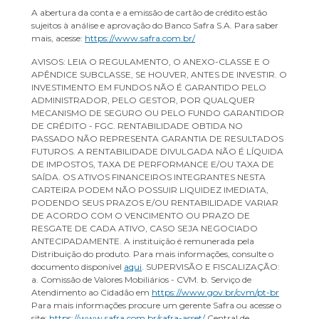
A abertura da conta e a emissão de cartão de crédito estão
sujeitos à análise e aprovação do Banco Safra S.A. Para saber
mais, acesse:
https://www.safra.com.br/
AVISOS: LEIA O REGULAMENTO, O ANEXO-CLASSE E O
APÊNDICE SUBCLASSE, SE HOUVER, ANTES DE INVESTIR. O
INVESTIMENTO EM FUNDOS NÃO É GARANTIDO PELO
ADMINISTRADOR, PELO GESTOR, POR QUALQUER
MECANISMO DE SEGURO OU PELO FUNDO GARANTIDOR
DE CRÉDITO - FGC. RENTABILIDADE OBTIDA NO
PASSADO NÃO REPRESENTA GARANTIA DE RESULTADOS
FUTUROS. A RENTABILIDADE DIVULGADA NÃO É LÍQUIDA
DE IMPOSTOS, TAXA DE PERFORMANCE E/OU TAXA DE
SAÍDA. OS ATIVOS FINANCEIROS INTEGRANTES NESTA
CARTEIRA PODEM NÃO POSSUIR LIQUIDEZ IMEDIATA,
PODENDO SEUS PRAZOS E/OU RENTABILIDADE VARIAR
DE ACORDO COM O VENCIMENTO OU PRAZO DE
RESGATE DE CADA ATIVO, CASO SEJA NEGOCIADO
ANTECIPADAMENTE. A instituição é remunerada pela
Distribuição do produto. Para mais informações, consulte o
documento disponível
aqui
. SUPERVISÃO E FISCALIZAÇÃO:
a. Comissão de Valores Mobiliários - CVM. b. Serviço de
Atendimento ao Cidadão em
https://www.gov.br/cvm/pt-br
Para mais informações procure um gerente Safra ou acesse o
site:
https://www.safra.com.br/safra-asset/
Central de