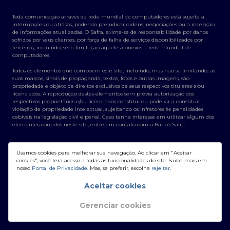
Toda comunicação através da rede mundial de computadores está sujeita a
interrupções ou atrasos, podendo prejudicar ordens, negociações ou a recepção
de informações atualizadas. O Safra, exime-se de responsabilidade por danos
sofridos por seus clientes, por força de falha de serviços disponibilizados por
terceiros, incluindo, sem limitação aqueles conexos à rede mundial de
computadores.
Todos os elementos que compõem este site, incluindo, mas não se limitando, as
suas marcas, sinais de propaganda, textos, fotos e outras imagens, são
propriedade e objeto de direitos exclusivos de seus respectivos titulares e/ou
licenciados. A reprodução destes elementos sem prévia autorização dos
respectivos proprietários e/ou licenciados constitui ou pode vir a constituir
violação de propriedade intelectual, sujeitando os infratores às penalidades
cabíveis na legislação civil e penal. Caso tenha interesse em utilizar algum dos
elementos contidos neste site, entre em contato com o Banco Safra.
Usamos cookies para melhorar sua navegação. Ao clicar em "Aceitar
cookies", você terá acesso a todas as funcionalidades do site. Saiba mais em
nosso
Portal de Privacidade
. Mas, se preferir, escolha
rejeitar
.
Banco Safra S/A - CNPJ: 58.160.789/0001-28
Aceitar cookies
Gerenciar cookies