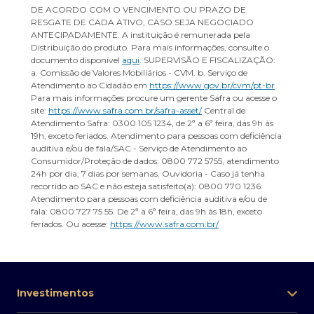
DE ACORDO COM O VENCIMENTO OU PRAZO DE
RESGATE DE CADA ATIVO, CASO SEJA NEGOCIADO
ANTECIPADAMENTE. A instituição é remunerada pela
Distribuição do produto. Para mais informações, consulte o
documento disponível
aqui
. SUPERVISÃO E FISCALIZAÇÃO:
a. Comissão de Valores Mobiliários - CVM. b. Serviço de
Atendimento ao Cidadão em
https://www.gov.br/cvm/pt-br
Para mais informações procure um gerente Safra ou acesse o
site:
https://www.safra.com.br/safra-asset/
Central de
Atendimento Safra: 0300 105 1234, de 2ª a 6ª feira, das 9h às
19h, exceto feriados. Atendimento para pessoas com deficiência
auditiva e/ou de fala/SAC - Serviço de Atendimento ao
Consumidor/Proteção de dados: 0800 772 5755, atendimento
24h por dia, 7 dias por semanas. Ouvidoria - Caso já tenha
recorrido ao SAC e não esteja satisfeito(a): 0800 770 1236.
Atendimento para pessoas com deficiência auditiva e/ou de
fala: 0800 727 75 55. De 2ª a 6ª feira, das 9h às 18h, exceto
feriados. Ou acesse:
https://www.safra.com.br/
Investimentos