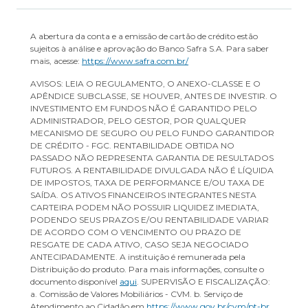
A abertura da conta e a emissão de cartão de crédito estão
sujeitos à análise e aprovação do Banco Safra S.A. Para saber
mais, acesse:
https://www.safra.com.br/
AVISOS: LEIA O REGULAMENTO, O ANEXO-CLASSE E O
APÊNDICE SUBCLASSE, SE HOUVER, ANTES DE INVESTIR. O
INVESTIMENTO EM FUNDOS NÃO É GARANTIDO PELO
ADMINISTRADOR, PELO GESTOR, POR QUALQUER
MECANISMO DE SEGURO OU PELO FUNDO GARANTIDOR
DE CRÉDITO - FGC. RENTABILIDADE OBTIDA NO
PASSADO NÃO REPRESENTA GARANTIA DE RESULTADOS
FUTUROS. A RENTABILIDADE DIVULGADA NÃO É LÍQUIDA
DE IMPOSTOS, TAXA DE PERFORMANCE E/OU TAXA DE
SAÍDA. OS ATIVOS FINANCEIROS INTEGRANTES NESTA
CARTEIRA PODEM NÃO POSSUIR LIQUIDEZ IMEDIATA,
PODENDO SEUS PRAZOS E/OU RENTABILIDADE VARIAR
DE ACORDO COM O VENCIMENTO OU PRAZO DE
RESGATE DE CADA ATIVO, CASO SEJA NEGOCIADO
ANTECIPADAMENTE. A instituição é remunerada pela
Distribuição do produto. Para mais informações, consulte o
documento disponível
aqui
. SUPERVISÃO E FISCALIZAÇÃO:
a. Comissão de Valores Mobiliários - CVM. b. Serviço de
Atendimento ao Cidadão em
https://www.gov.br/cvm/pt-br