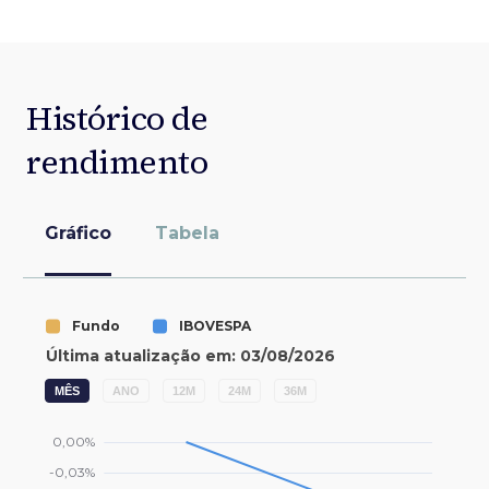
Histórico de
rendimento
Gráfico
Tabela
MÊS
ANO
12M
24M
36M