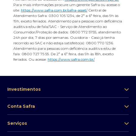
Para mais informações procure um gerente Safra ou acesse o
site:
https://www.safra.com.br/safra-asset/
Central de
Atendimento Safra: 0300 105 1234, de 2ª a 6ª feira, das 9h às
19h, exceto feriados. Atendimento para pessoas com deficiência
auditiva e/ou de fala/SAC - Serviço de Atendimento ao
Consumidor/Proteção de dados: 0800 772 5755, atendimento
24h por dia, 7 dias por semanas. Ouvidoria - Caso já tenha
recorrido ao SAC e não esteja satisfeito(a): 0800 770 1236.
Atendimento para pessoas com deficiência auditiva e/ou de
fala: 0800 727 75 55. De 2ª a 6ª feira, das 9h às 18h, exceto
feriados. Ou acesse:
https://www.safra.com.br/
Investimentos
Conta Safra
Serviços