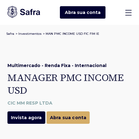
Abra sua
conta
Safra
>
Investimentos
>
MAN PMC INCOME USD FIC FIM IE
Multimercado - Renda Fixa - Internacional
MANAGER PMC INCOME
USD
CIC MM RESP LTDA
Invista agora
Abra sua conta