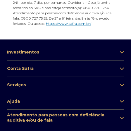
24h por dia, 7 dias por semanas. Ouvidoria - Caso já tenha
recorrido ao SAC e não esteja satisfeito(a): 0800 770 1236.
Atendimento para pessoas com deficiência auditiva e/ou de
fala: 0800 727 75 55. De 2ª a 6ª feira, das 9h às 18h, exceto
feriados. Ou acesse:
https://www.safra.com.br/
Investimentos
Conta Safra
Serviços
Ajuda
Atendimento para pessoas com deficiência
auditiva e/ou de fala