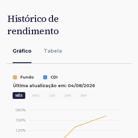
Histórico de
rendimento
Gráfico
Tabela
MÊS
ANO
12M
24M
36M