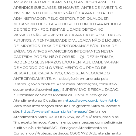
AVISOS: LEIA O REGULAMENTO, O ANEXO-CLASSE E O
APÊNDICE SUBCLASSE, SE HOUVER, ANTES DE INVESTIR. O
INVESTIMENTO EM FUNDOS NÃO É GARANTIDO PELO
ADMINISTRADOR, PELO GESTOR, POR QUALQUER
MECANISMO DE SEGURO OU PELO FUNDO GARANTIDOR
DE CRÉDITO - FGC. RENTABILIDADE OBTIDA NO
PASSADO NÃO REPRESENTA GARANTIA DE RESULTADOS
FUTUROS. A RENTABILIDADE DIVULGADA NÃO É LÍQUIDA
DE IMPOSTOS, TAXA DE PERFORMANCE E/OU TAXA DE
SAÍDA. OS ATIVOS FINANCEIROS INTEGRANTES NESTA
CARTEIRA PODEM NÃO POSSUIR LIQUIDEZ IMEDIATA,
PODENDO SEUS PRAZOS E/OU RENTABILIDADE VARIAR
DE ACORDO COM O VENCIMENTO OU PRAZO DE
RESGATE DE CADA ATIVO, CASO SEJA NEGOCIADO
ANTECIPADAMENTE. A instituição é remunerada pela
Distribuição do produto. Para mais informações, consulte o
documento disponível
aqui
. SUPERVISÃO E FISCALIZAÇÃO:
a. Comissão de Valores Mobiliários - CVM. b. Serviço de
Atendimento ao Cidadão em
https://www.gov.br/cvm/pt-br
Para mais informações procure um gerente Safra ou acesse o
site:
https://www.safra.com.br/safra-asset/
Central de
Atendimento Safra: 0300 105 1234, de 2ª a 6ª feira, das 9h às
19h, exceto feriados. Atendimento para pessoas com deficiência
auditiva e/ou de fala/SAC - Serviço de Atendimento ao
Consumidor/Proteção de dados: 0800 772 5755, atendimento