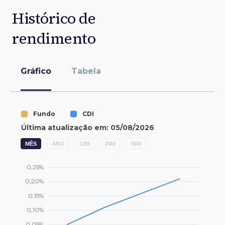
Histórico de
rendimento
Gráfico
Tabela
MÊS
ANO
12M
24M
36M