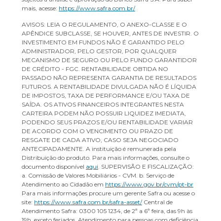
mais, acesse:
https://www.safra.com.br/
AVISOS: LEIA O REGULAMENTO, O ANEXO-CLASSE E O
APÊNDICE SUBCLASSE, SE HOUVER, ANTES DE INVESTIR. O
INVESTIMENTO EM FUNDOS NÃO É GARANTIDO PELO
ADMINISTRADOR, PELO GESTOR, POR QUALQUER
MECANISMO DE SEGURO OU PELO FUNDO GARANTIDOR
DE CRÉDITO - FGC. RENTABILIDADE OBTIDA NO
PASSADO NÃO REPRESENTA GARANTIA DE RESULTADOS
FUTUROS. A RENTABILIDADE DIVULGADA NÃO É LÍQUIDA
DE IMPOSTOS, TAXA DE PERFORMANCE E/OU TAXA DE
SAÍDA. OS ATIVOS FINANCEIROS INTEGRANTES NESTA
CARTEIRA PODEM NÃO POSSUIR LIQUIDEZ IMEDIATA,
PODENDO SEUS PRAZOS E/OU RENTABILIDADE VARIAR
DE ACORDO COM O VENCIMENTO OU PRAZO DE
RESGATE DE CADA ATIVO, CASO SEJA NEGOCIADO
ANTECIPADAMENTE. A instituição é remunerada pela
Distribuição do produto. Para mais informações, consulte o
documento disponível
aqui
. SUPERVISÃO E FISCALIZAÇÃO:
a. Comissão de Valores Mobiliários - CVM. b. Serviço de
Atendimento ao Cidadão em
https://www.gov.br/cvm/pt-br
Para mais informações procure um gerente Safra ou acesse o
site:
https://www.safra.com.br/safra-asset/
Central de
Atendimento Safra: 0300 105 1234, de 2ª a 6ª feira, das 9h às
19h, exceto feriados. Atendimento para pessoas com deficiência