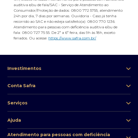
auditiva e/ou de fala/SAC - Serviço de Atendimento ao
Consumidor/Proteção de dados: 0800 772 5755, atendimento
24h por dia, 7 dias por semanas. Ouvidoria - Caso já tenha
recorrido ao SAC e não esteja satisfeito(a): 0800 770 1236.
Atendimento para pessoas com deficiência auditiva e/ou de
fala: 0800 727 75 55. De 2ª a 6ª feira, das 9h às 18h, exceto
feriados. Ou acesse:
https://www.safra.com.br/
Investimentos
Conta Safra
Serviços
Ajuda
Atendimento para pessoas com deficiência