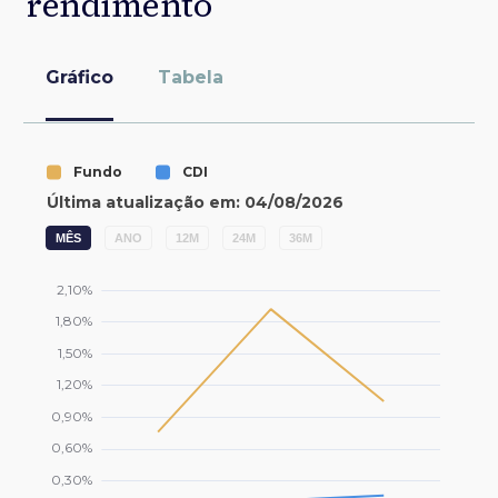
rendimento
Gráfico
Tabela
MÊS
ANO
12M
24M
36M