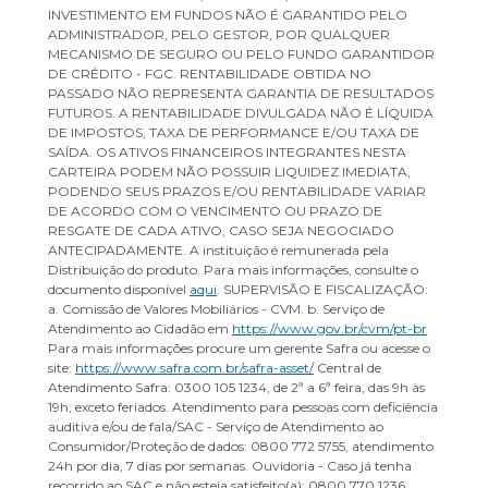
INVESTIMENTO EM FUNDOS NÃO É GARANTIDO PELO
ADMINISTRADOR, PELO GESTOR, POR QUALQUER
MECANISMO DE SEGURO OU PELO FUNDO GARANTIDOR
DE CRÉDITO - FGC. RENTABILIDADE OBTIDA NO
PASSADO NÃO REPRESENTA GARANTIA DE RESULTADOS
FUTUROS. A RENTABILIDADE DIVULGADA NÃO É LÍQUIDA
DE IMPOSTOS, TAXA DE PERFORMANCE E/OU TAXA DE
SAÍDA. OS ATIVOS FINANCEIROS INTEGRANTES NESTA
CARTEIRA PODEM NÃO POSSUIR LIQUIDEZ IMEDIATA,
PODENDO SEUS PRAZOS E/OU RENTABILIDADE VARIAR
DE ACORDO COM O VENCIMENTO OU PRAZO DE
RESGATE DE CADA ATIVO, CASO SEJA NEGOCIADO
ANTECIPADAMENTE. A instituição é remunerada pela
Distribuição do produto. Para mais informações, consulte o
documento disponível
aqui
. SUPERVISÃO E FISCALIZAÇÃO:
a. Comissão de Valores Mobiliários - CVM. b. Serviço de
Atendimento ao Cidadão em
https://www.gov.br/cvm/pt-br
Para mais informações procure um gerente Safra ou acesse o
site:
https://www.safra.com.br/safra-asset/
Central de
Atendimento Safra: 0300 105 1234, de 2ª a 6ª feira, das 9h às
19h, exceto feriados. Atendimento para pessoas com deficiência
auditiva e/ou de fala/SAC - Serviço de Atendimento ao
Consumidor/Proteção de dados: 0800 772 5755, atendimento
24h por dia, 7 dias por semanas. Ouvidoria - Caso já tenha
recorrido ao SAC e não esteja satisfeito(a): 0800 770 1236.