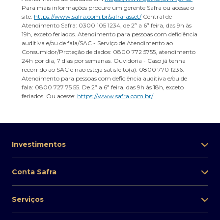
Para mais informações procure um gerente Safra ou acesse o
site:
https://www.safra.com.br/safra-asset/
Central de
Atendimento Safra: 0300 105 1234, de 2ª a 6ª feira, das 9h às
19h, exceto feriados. Atendimento para pessoas com deficiência
auditiva e/ou de fala/SAC - Serviço de Atendimento ao
Consumidor/Proteção de dados: 0800 772 5755, atendimento
24h por dia, 7 dias por semanas. Ouvidoria - Caso já tenha
recorrido ao SAC e não esteja satisfeito(a): 0800 770 1236.
Atendimento para pessoas com deficiência auditiva e/ou de
fala: 0800 727 75 55. De 2ª a 6ª feira, das 9h às 18h, exceto
feriados. Ou acesse:
https://www.safra.com.br/
Investimentos
Conta Safra
Serviços