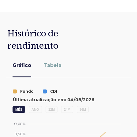
Histórico de
rendimento
Gráfico
Tabela
MÊS
ANO
12M
24M
36M