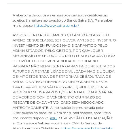
A abertura da conta e a emissão de cartão de crédito estão
sujeitos à análise e aprovação do Banco Safra S.A. Para saber
mais, acesse:
https://www.safra.com.br/
AVISOS: LEIA O REGULAMENTO, O ANEXO-CLASSE E O
APÊNDICE SUBCLASSE, SE HOUVER, ANTES DE INVESTIR. O
INVESTIMENTO EM FUNDOS NÃO É GARANTIDO PELO
ADMINISTRADOR, PELO GESTOR, POR QUALQUER
MECANISMO DE SEGURO OU PELO FUNDO GARANTIDOR
DE CRÉDITO - FGC. RENTABILIDADE OBTIDA NO
PASSADO NÃO REPRESENTA GARANTIA DE RESULTADOS
FUTUROS. A RENTABILIDADE DIVULGADA NÃO É LÍQUIDA
DE IMPOSTOS, TAXA DE PERFORMANCE E/OU TAXA DE
SAÍDA. OS ATIVOS FINANCEIROS INTEGRANTES NESTA
CARTEIRA PODEM NÃO POSSUIR LIQUIDEZ IMEDIATA,
PODENDO SEUS PRAZOS E/OU RENTABILIDADE VARIAR
DE ACORDO COM O VENCIMENTO OU PRAZO DE
RESGATE DE CADA ATIVO, CASO SEJA NEGOCIADO
ANTECIPADAMENTE. A instituição é remunerada pela
Distribuição do produto. Para mais informações, consulte o
documento disponível
aqui
. SUPERVISÃO E FISCALIZAÇÃO:
a. Comissão de Valores Mobiliários - CVM. b. Serviço de
Atendimento ao Cidadão em
https://www.gov.br/cvm/pt-br