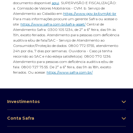
documento disponível
aqui
. SUPERVISÃO E FISCALIZAÇÃO:
a. Comissão de Valores Mobiliários - CVM. b. Serviço de
Atendimento ao Cidadão em
https://www.gov.br/cvm/pt-br
Para mais informações procure um gerente Safra ou acesse o
site:
https://www.safra.com.br/safra-asset/
Central de
Atendimento Safra: 0300 105 1234, de 2ª a 6ª feira, das 9h às
19h, exceto feriados. Atendimento para pessoas com deficiência
auditiva e/ou de fala/SAC - Serviço de Atendimento ao
Consumidor/Proteção de dados: 0800 772 5755, atendimento
24h por dia, 7 dias por semanas. Ouvidoria - Caso já tenha
recorrido ao SAC e não esteja satisfeito(a): 0800 770 1236.
Atendimento para pessoas com deficiência auditiva e/ou de
fala: 0800 727 75 55. De 2ª a 6ª feira, das 9h às 18h, exceto
feriados. Ou acesse:
https://www.safra.com.br/
Investimentos
Conta Safra