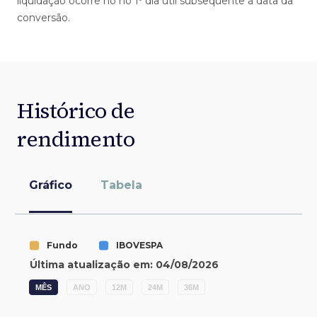
liquidação ocorre no no 1º dia útil subsequente à data da
conversão.
Histórico de
rendimento
Gráfico
Tabela
MÊS
ANO
12M
24M
36M