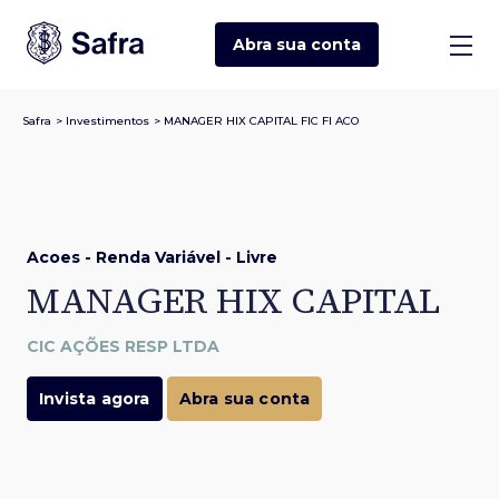
Abra sua
conta
Safra
>
Investimentos
>
MANAGER HIX CAPITAL FIC FI ACO
Acoes - Renda Variável - Livre
MANAGER HIX CAPITAL
CIC AÇÕES RESP LTDA
Invista agora
Abra sua conta