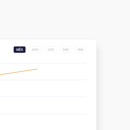
MÊS
ANO
12M
24M
36M