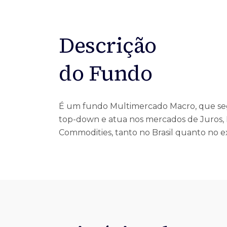
Ofertas Públicas
Open Finance
Derivativos
Transferência de ativos
Safra para médicos
Agronegócios
Descrição
do Fundo
É um fundo Multimercado Macro, que 
modelo de books com especialistas em c
top-down e atua nos mercados de Juros,
Commodities, tanto no Brasil quanto no 