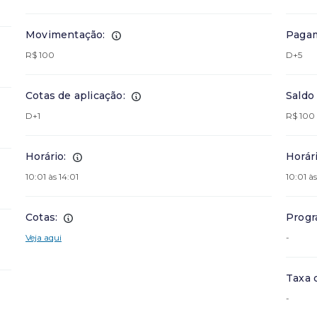
Movimentação:
Pagam
R$ 100
D+5
Cotas de aplicação:
Saldo
D+1
R$ 100
Horário:
Horári
10:01 às 14:01
10:01 às
Cotas:
Progr
Veja aqui
-
Taxa 
-