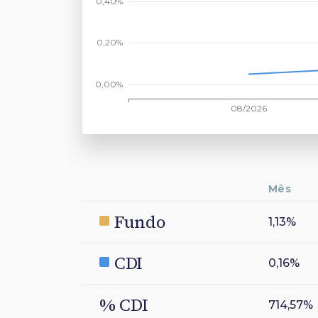
Mês
Fundo
1,13%
CDI
0,16%
% CDI
714,57%