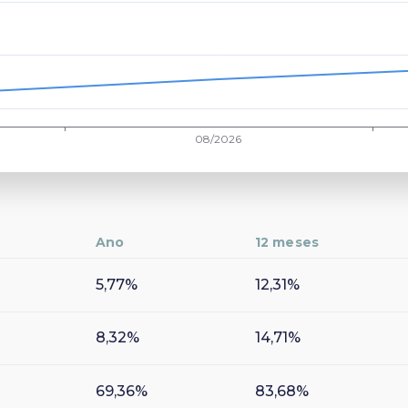
Ano
12 meses
5,77%
12,31%
8,32%
14,71%
69,36%
83,68%