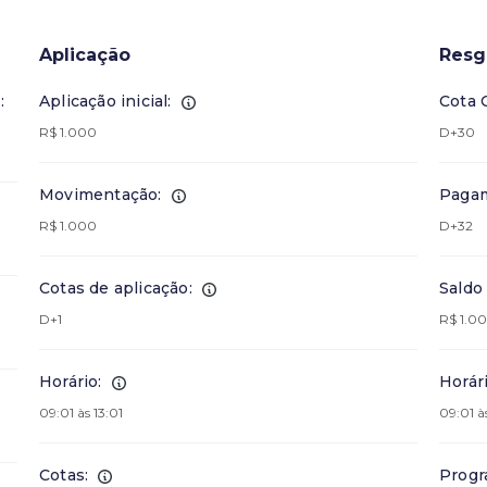
Aplicação
Resg
:
Aplicação inicial:
Cota 
R$ 1.000
D+30
Movimentação:
Pagam
R$ 1.000
D+32
Cotas de aplicação:
Saldo
D+1
R$ 1.0
Horário:
Horári
09:01 às 13:01
09:01 às
Cotas:
Progr