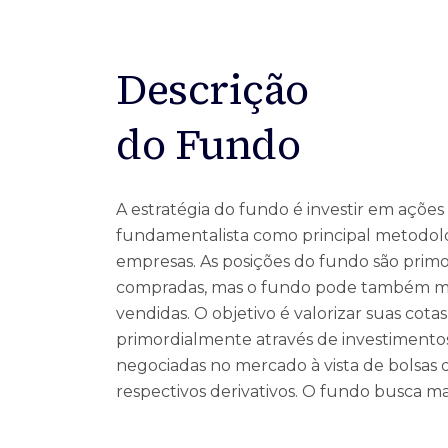
Ofertas Públicas
Open Finance
Derivativos
Transferência de ativos
Safra para médicos
Agronegócios
Descrição
do Fundo
A estratégia do fundo é investir em ações 
fundamentalista como principal metodolo
empresas. As posições do fundo são prim
compradas, mas o fundo pode também m
vendidas. O objetivo é valorizar suas cota
primordialmente através de investimento
negociadas no mercado à vista de bolsas 
respectivos derivativos. O fundo busca ma