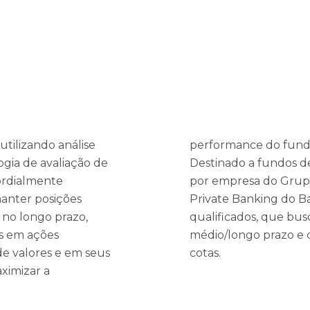
utilizando análise
performance do fundo 
gia de avaliação de
Destinado a fundos de
ordialmente
por empresa do Grupo
anter posições
Private Banking do Ba
s no longo prazo,
qualificados, que bu
s em ações
médio/longo prazo e q
de valores e em seus
cotas.
ximizar a