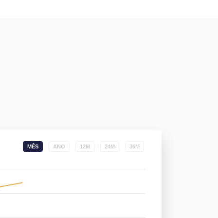
MÊS
ANO
12M
24M
36M