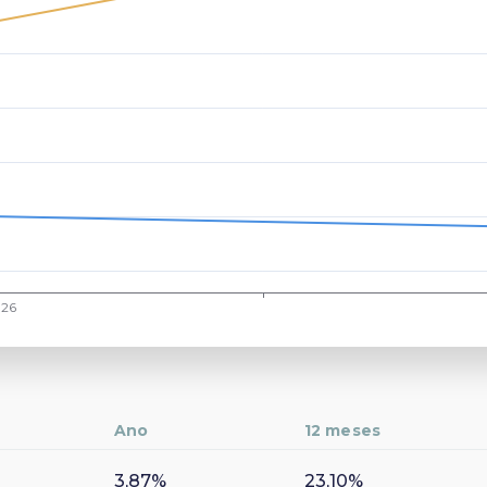
Ano
12 meses
3,87%
23,10%