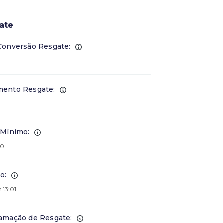
ate
Conversão Resgate:
ento Resgate:
 Mínimo:
00
o:
 13:01
amação de Resgate: