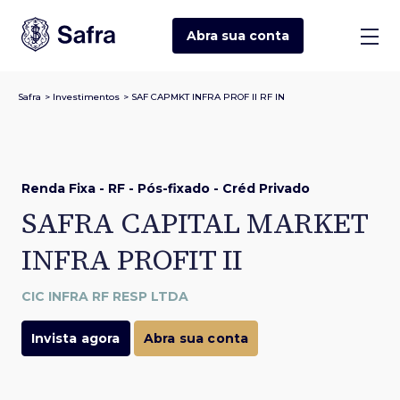
Abra sua
conta
Safra
>
Investimentos
>
SAF CAPMKT INFRA PROF II RF IN
Renda Fixa - RF - Pós-fixado - Créd Privado
SAFRA CAPITAL MARKET
INFRA PROFIT II
CIC INFRA RF RESP LTDA
Invista agora
Abra sua conta