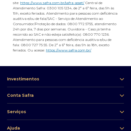
site:
https://www.safra.com.br/safra-asset/
Central de
Atendimento Safra: 0300 105 1234, de 2ª a 6ª feira, das 9h às
19h, exceto feriados. Atendimento para pessoas com deficiência
auditiva e/ou de fala/SAC - Serviço de Atendimento ao
Consumidor/Proteção de dados: 0800 772 5755, atendimento
24h por dia, 7 dias por semanas. Ouvidoria - Caso já tenha
recorrido ao SAC e não esteja satisfeito(a): 0800 770 1236.
Atendimento para pessoas com deficiência auditiva e/ou de
fala: 0800 727 75 55. De 2ª a 6ª feira, das 9h às 18h, exceto
feriados. Ou acesse:
https://www.safra.com.br/
Investimentos
Conta Safra
Serviços
Ajuda