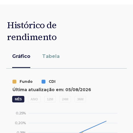
Histórico de
rendimento
Gráfico
Tabela
MÊS
ANO
12M
24M
36M