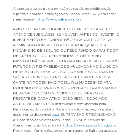
A abertura da conta e a emissão de cartão de crédito estão
sujeitos à análise e aprovação do Banco Safra S.A. Para saber
mais, acesse:
https://www.safra.com.br/
AVISOS: LEIA O REGULAMENTO, O ANEXO-CLASSE E O
APÊNDICE SUBCLASSE, SE HOUVER, ANTES DE INVESTIR. O
INVESTIMENTO EM FUNDOS NÃO É GARANTIDO PELO
ADMINISTRADOR, PELO GESTOR, POR QUALQUER
MECANISMO DE SEGURO OU PELO FUNDO GARANTIDOR
DE CRÉDITO - FGC. RENTABILIDADE OBTIDA NO
PASSADO NÃO REPRESENTA GARANTIA DE RESULTADOS
FUTUROS. A RENTABILIDADE DIVULGADA NÃO É LÍQUIDA
DE IMPOSTOS, TAXA DE PERFORMANCE E/OU TAXA DE
SAÍDA. OS ATIVOS FINANCEIROS INTEGRANTES NESTA
CARTEIRA PODEM NÃO POSSUIR LIQUIDEZ IMEDIATA,
PODENDO SEUS PRAZOS E/OU RENTABILIDADE VARIAR
DE ACORDO COM O VENCIMENTO OU PRAZO DE
RESGATE DE CADA ATIVO, CASO SEJA NEGOCIADO
ANTECIPADAMENTE. A instituição é remunerada pela
Distribuição do produto. Para mais informações, consulte o
documento disponível
aqui
. SUPERVISÃO E FISCALIZAÇÃO:
a. Comissão de Valores Mobiliários - CVM. b. Serviço de
Atendimento ao Cidadão em
https://www.gov.br/cvm/pt-br
Para mais informações procure um gerente Safra ou acesse o