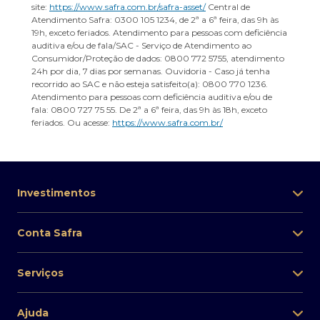
site:
https://www.safra.com.br/safra-asset/
Central de
Atendimento Safra: 0300 105 1234, de 2ª a 6ª feira, das 9h às
19h, exceto feriados. Atendimento para pessoas com deficiência
auditiva e/ou de fala/SAC - Serviço de Atendimento ao
Consumidor/Proteção de dados: 0800 772 5755, atendimento
24h por dia, 7 dias por semanas. Ouvidoria - Caso já tenha
recorrido ao SAC e não esteja satisfeito(a): 0800 770 1236.
Atendimento para pessoas com deficiência auditiva e/ou de
fala: 0800 727 75 55. De 2ª a 6ª feira, das 9h às 18h, exceto
feriados. Ou acesse:
https://www.safra.com.br/
Investimentos
Conta Safra
Serviços
Ajuda