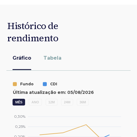
Histórico de
rendimento
Gráfico
Tabela
MÊS
ANO
12M
24M
36M