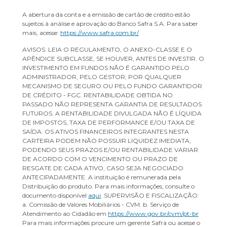
A abertura da conta e a emissão de cartão de crédito estão
sujeitos à análise e aprovação do Banco Safra S.A. Para saber
mais, acesse:
https://www.safra.com.br/
AVISOS: LEIA O REGULAMENTO, O ANEXO-CLASSE E O
APÊNDICE SUBCLASSE, SE HOUVER, ANTES DE INVESTIR. O
INVESTIMENTO EM FUNDOS NÃO É GARANTIDO PELO
ADMINISTRADOR, PELO GESTOR, POR QUALQUER
MECANISMO DE SEGURO OU PELO FUNDO GARANTIDOR
DE CRÉDITO - FGC. RENTABILIDADE OBTIDA NO
PASSADO NÃO REPRESENTA GARANTIA DE RESULTADOS
FUTUROS. A RENTABILIDADE DIVULGADA NÃO É LÍQUIDA
DE IMPOSTOS, TAXA DE PERFORMANCE E/OU TAXA DE
SAÍDA. OS ATIVOS FINANCEIROS INTEGRANTES NESTA
CARTEIRA PODEM NÃO POSSUIR LIQUIDEZ IMEDIATA,
PODENDO SEUS PRAZOS E/OU RENTABILIDADE VARIAR
DE ACORDO COM O VENCIMENTO OU PRAZO DE
RESGATE DE CADA ATIVO, CASO SEJA NEGOCIADO
ANTECIPADAMENTE. A instituição é remunerada pela
Distribuição do produto. Para mais informações, consulte o
documento disponível
aqui
. SUPERVISÃO E FISCALIZAÇÃO:
a. Comissão de Valores Mobiliários - CVM. b. Serviço de
Atendimento ao Cidadão em
https://www.gov.br/cvm/pt-br
Para mais informações procure um gerente Safra ou acesse o