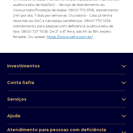
auditiva e/ou de fala/SAC - Serviço de Atendimento ao
Consumidor/Proteção de dados: 0800 772 5755, atendimento
24h por dia, 7 dias por semanas. Ouvidoria - Caso já tenha
recorrido ao SAC e não esteja satisfeito(a): 0800 770 1236.
Atendimento para pessoas com deficiência auditiva e/ou de
fala: 0800 727 75 55. De 2ª a 6ª feira, das 9h às 18h, exceto
feriados. Ou acesse:
https://www.safra.com.br/
Investimentos
Conta Safra
Serviços
Ajuda
Atendimento para pessoas com deficiência