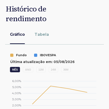
Histórico de
rendimento
Gráfico
Tabela
MÊS
ANO
12M
24M
36M