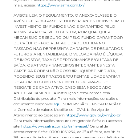
mais, acesse:
https://www.safra.com.br/
AVISOS: LEIA O REGULAMENTO, O ANEXO-CLASSE E O
APÊNDICE SUBCLASSE, SE HOUVER, ANTES DE INVESTIR. O
INVESTIMENTO EM FUNDOS NÃO É GARANTIDO PELO
ADMINISTRADOR, PELO GESTOR, POR QUALQUER
MECANISMO DE SEGURO OU PELO FUNDO GARANTIDOR
DE CRÉDITO - FGC. RENTABILIDADE OBTIDA NO
PASSADO NÃO REPRESENTA GARANTIA DE RESULTADOS
FUTUROS. A RENTABILIDADE DIVULGADA NÃO É LÍQUIDA
DE IMPOSTOS, TAXA DE PERFORMANCE E/OU TAXA DE
SAÍDA. OS ATIVOS FINANCEIROS INTEGRANTES NESTA
CARTEIRA PODEM NÃO POSSUIR LIQUIDEZ IMEDIATA,
PODENDO SEUS PRAZOS E/OU RENTABILIDADE VARIAR
DE ACORDO COM O VENCIMENTO OU PRAZO DE
RESGATE DE CADA ATIVO, CASO SEJA NEGOCIADO
ANTECIPADAMENTE. A instituição é remunerada pela
Distribuição do produto. Para mais informações, consulte o
documento disponível
aqui
. SUPERVISÃO E FISCALIZAÇÃO:
a. Comissão de Valores Mobiliários - CVM. b. Serviço de
Atendimento ao Cidadão em
https://www.gov.br/cvm/pt-br
Para mais informações procure um gerente Safra ou acesse o
site:
https://www.safra.com.br/safra-asset/
Central de
Atendimento Safra: 0300 105 1234, de 2ª a 6ª feira, das 9h às
19h, exceto feriados. Atendimento para pessoas com deficiência