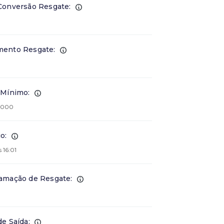
Conversão Resgate:
ento Resgate:
 Mínimo:
.000
o:
 16:01
amação de Resgate:
de Saída: