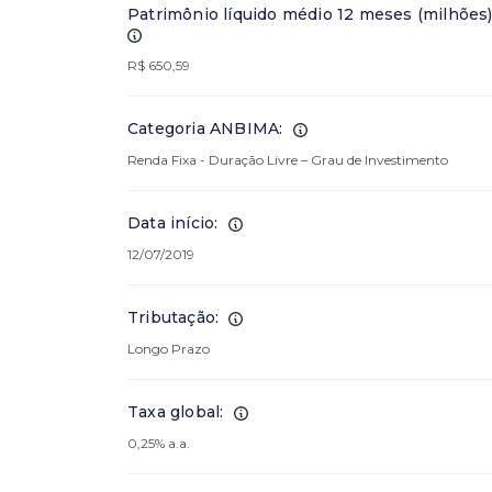
Patrimônio líquido médio 12 meses (milhões)
R$ 650,59
Categoria ANBIMA:
Renda Fixa - Duração Livre – Grau de Investimento
Data início:
12/07/2019
Tributação:
Longo Prazo
Taxa global:
0,25% a.a.