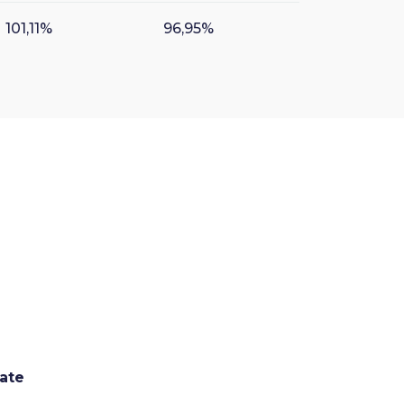
101,11%
96,95%
ate