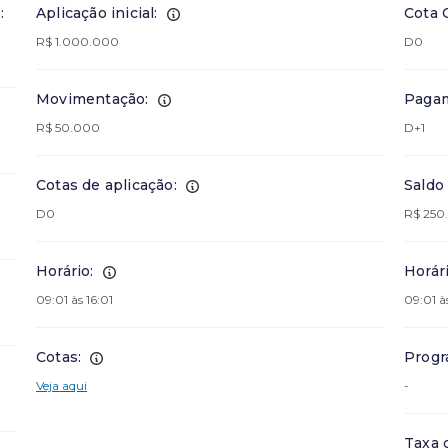
:
Aplicação inicial:
Cota 
R$ 1.000.000
D0
Movimentação:
Pagam
R$ 50.000
D+1
Cotas de aplicação:
Saldo
D0
R$ 250
Horário:
Horári
09:01 às 16:01
09:01 às
Cotas:
Progr
Veja aqui
-
Taxa 