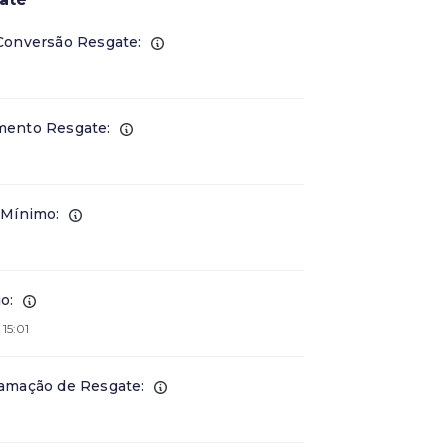
Conversão Resgate:
ento Resgate:
 Mínimo:
o:
 15:01
amação de Resgate: