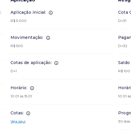
:
Aplicação inicial:
Cota 
R$ 5.000
D+31
Movimentação:
Pagam
R$ 500
D+32
Cotas de aplicação:
Saldo
D+1
R$ 100
Horário:
Horári
10:01 às 15:01
10:01 às
Cotas:
Progr
Veja aqui
30 dias