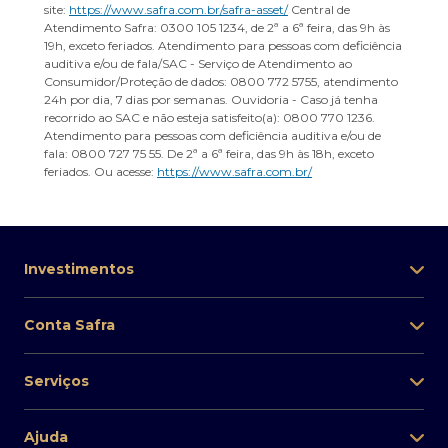
site:
https://www.safra.com.br/safra-asset/
Central de
Atendimento Safra: 0300 105 1234, de 2ª a 6ª feira, das 9h às
19h, exceto feriados. Atendimento para pessoas com deficiência
auditiva e/ou de fala/SAC - Serviço de Atendimento ao
Consumidor/Proteção de dados: 0800 772 5755, atendimento
24h por dia, 7 dias por semanas. Ouvidoria - Caso já tenha
recorrido ao SAC e não esteja satisfeito(a): 0800 770 1236.
Atendimento para pessoas com deficiência auditiva e/ou de
fala: 0800 727 75 55. De 2ª a 6ª feira, das 9h às 18h, exceto
feriados. Ou acesse:
https://www.safra.com.br/
Investimentos
Conta Safra
Serviços
Ajuda