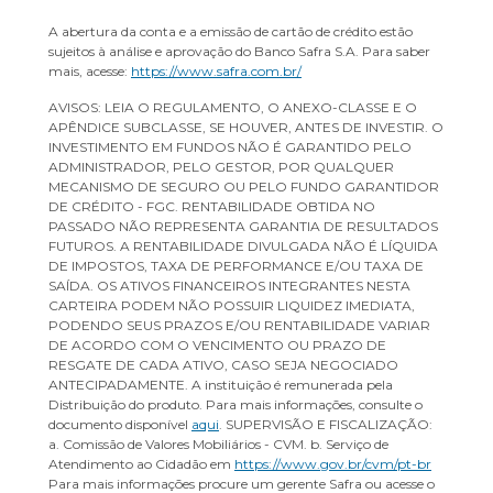
A abertura da conta e a emissão de cartão de crédito estão
sujeitos à análise e aprovação do Banco Safra S.A. Para saber
mais, acesse:
https://www.safra.com.br/
AVISOS: LEIA O REGULAMENTO, O ANEXO-CLASSE E O
APÊNDICE SUBCLASSE, SE HOUVER, ANTES DE INVESTIR. O
INVESTIMENTO EM FUNDOS NÃO É GARANTIDO PELO
ADMINISTRADOR, PELO GESTOR, POR QUALQUER
MECANISMO DE SEGURO OU PELO FUNDO GARANTIDOR
DE CRÉDITO - FGC. RENTABILIDADE OBTIDA NO
PASSADO NÃO REPRESENTA GARANTIA DE RESULTADOS
FUTUROS. A RENTABILIDADE DIVULGADA NÃO É LÍQUIDA
DE IMPOSTOS, TAXA DE PERFORMANCE E/OU TAXA DE
SAÍDA. OS ATIVOS FINANCEIROS INTEGRANTES NESTA
CARTEIRA PODEM NÃO POSSUIR LIQUIDEZ IMEDIATA,
PODENDO SEUS PRAZOS E/OU RENTABILIDADE VARIAR
DE ACORDO COM O VENCIMENTO OU PRAZO DE
RESGATE DE CADA ATIVO, CASO SEJA NEGOCIADO
ANTECIPADAMENTE. A instituição é remunerada pela
Distribuição do produto. Para mais informações, consulte o
documento disponível
aqui
. SUPERVISÃO E FISCALIZAÇÃO:
a. Comissão de Valores Mobiliários - CVM. b. Serviço de
Atendimento ao Cidadão em
https://www.gov.br/cvm/pt-br
Para mais informações procure um gerente Safra ou acesse o