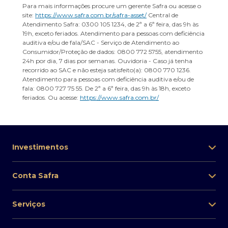
Para mais informações procure um gerente Safra ou acesse o
site:
https://www.safra.com.br/safra-asset/
Central de
Atendimento Safra: 0300 105 1234, de 2ª a 6ª feira, das 9h às
19h, exceto feriados. Atendimento para pessoas com deficiência
auditiva e/ou de fala/SAC - Serviço de Atendimento ao
Consumidor/Proteção de dados: 0800 772 5755, atendimento
24h por dia, 7 dias por semanas. Ouvidoria - Caso já tenha
recorrido ao SAC e não esteja satisfeito(a): 0800 770 1236.
Atendimento para pessoas com deficiência auditiva e/ou de
fala: 0800 727 75 55. De 2ª a 6ª feira, das 9h às 18h, exceto
feriados. Ou acesse:
https://www.safra.com.br/
Investimentos
Conta Safra
Serviços