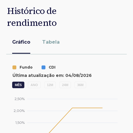
Histórico de
rendimento
Gráfico
Tabela
MÊS
ANO
12M
24M
36M