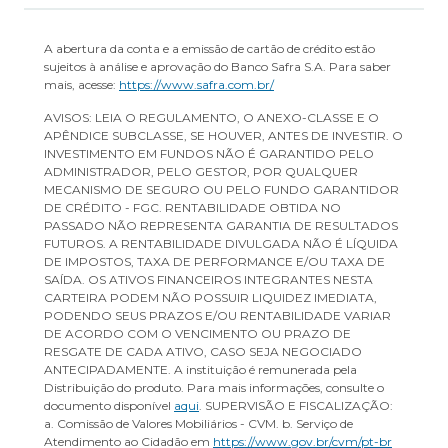
A abertura da conta e a emissão de cartão de crédito estão
sujeitos à análise e aprovação do Banco Safra S.A. Para saber
mais, acesse:
https://www.safra.com.br/
AVISOS: LEIA O REGULAMENTO, O ANEXO-CLASSE E O
APÊNDICE SUBCLASSE, SE HOUVER, ANTES DE INVESTIR. O
INVESTIMENTO EM FUNDOS NÃO É GARANTIDO PELO
ADMINISTRADOR, PELO GESTOR, POR QUALQUER
MECANISMO DE SEGURO OU PELO FUNDO GARANTIDOR
DE CRÉDITO - FGC. RENTABILIDADE OBTIDA NO
PASSADO NÃO REPRESENTA GARANTIA DE RESULTADOS
FUTUROS. A RENTABILIDADE DIVULGADA NÃO É LÍQUIDA
DE IMPOSTOS, TAXA DE PERFORMANCE E/OU TAXA DE
SAÍDA. OS ATIVOS FINANCEIROS INTEGRANTES NESTA
CARTEIRA PODEM NÃO POSSUIR LIQUIDEZ IMEDIATA,
PODENDO SEUS PRAZOS E/OU RENTABILIDADE VARIAR
DE ACORDO COM O VENCIMENTO OU PRAZO DE
RESGATE DE CADA ATIVO, CASO SEJA NEGOCIADO
ANTECIPADAMENTE. A instituição é remunerada pela
Distribuição do produto. Para mais informações, consulte o
documento disponível
aqui
. SUPERVISÃO E FISCALIZAÇÃO:
a. Comissão de Valores Mobiliários - CVM. b. Serviço de
Atendimento ao Cidadão em
https://www.gov.br/cvm/pt-br