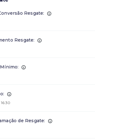
Conversão Resgate:
ento Resgate:
 Mínimo:
o:
 16:30
amação de Resgate: