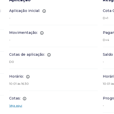
:
Aplicação inicial:
Cota 
-
D+1
Movimentação:
Pagam
-
D+4
Cotas de aplicação:
Saldo
D0
-
Horário:
Horári
10:01 às 16:30
10:01 às
Cotas:
Progr
Veja aqui
-