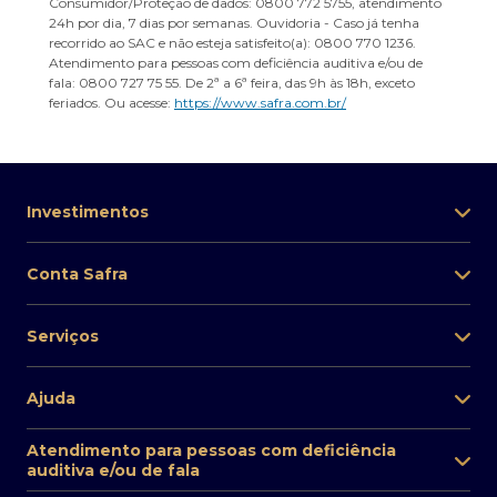
Consumidor/Proteção de dados: 0800 772 5755, atendimento
24h por dia, 7 dias por semanas. Ouvidoria - Caso já tenha
recorrido ao SAC e não esteja satisfeito(a): 0800 770 1236.
Atendimento para pessoas com deficiência auditiva e/ou de
fala: 0800 727 75 55. De 2ª a 6ª feira, das 9h às 18h, exceto
feriados. Ou acesse:
https://www.safra.com.br/
Investimentos
Conta Safra
Serviços
Ajuda
Atendimento para pessoas com deficiência
auditiva e/ou de fala