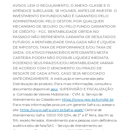
AVISOS: LEIA O REGULAMENTO, O ANEXO-CLASSE E O
APÊNDICE SUBCLASSE, SE HOUVER, ANTES DE INVESTIR. O
INVESTIMENTO EM FUNDOS NÃO É GARANTIDO PELO
ADMINISTRADOR, PELO GESTOR, POR QUALQUER
MECANISMO DE SEGURO OU PELO FUNDO GARANTIDOR
DE CRÉDITO - FGC. RENTABILIDADE OBTIDA NO
PASSADO NÃO REPRESENTA GARANTIA DE RESULTADOS
FUTUROS. A RENTABILIDADE DIVULGADA NÃO É LÍQUIDA
DE IMPOSTOS, TAXA DE PERFORMANCE E/OU TAXA DE
SAÍDA. OS ATIVOS FINANCEIROS INTEGRANTES NESTA
CARTEIRA PODEM NÃO POSSUIR LIQUIDEZ IMEDIATA,
PODENDO SEUS PRAZOS E/OU RENTABILIDADE VARIAR
DE ACORDO COM O VENCIMENTO OU PRAZO DE
RESGATE DE CADA ATIVO, CASO SEJA NEGOCIADO
ANTECIPADAMENTE. A instituição é remunerada pela
Distribuição do produto. Para mais informações, consulte o
documento disponível
aqui
. SUPERVISÃO E FISCALIZAÇÃO:
a. Comissão de Valores Mobiliários - CVM. b. Serviço de
Atendimento ao Cidadão em
https://www.gov.br/cvm/pt-br
Para mais informações procure um gerente Safra ou acesse o
site:
https://www.safra.com.br/safra-asset/
Central de
Atendimento Safra: 0300 105 1234, de 2ª a 6ª feira, das 9h às
19h, exceto feriados. Atendimento para pessoas com deficiência
auditiva e/ou de fala/SAC - Serviço de Atendimento ao