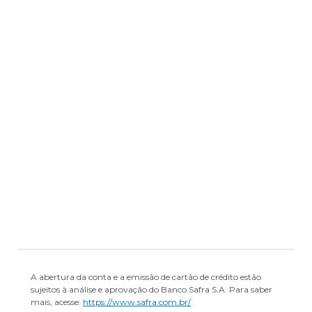
Formulário de Informações
Complementares
Regulamento
Transparência de Remuneração
A abertura da conta e a emissão de cartão de crédito estão
sujeitos à análise e aprovação do Banco Safra S.A. Para saber
mais, acesse:
https://www.safra.com.br/