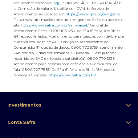
documento disponível
aqui
. SUPERVISÃO E FISCALIZAÇÃO:
a. Comissão de Valores Mobiliários - CVM. b. Serviço de
Atendimento ao Cidadão em
https://www.gov.br/cvm/pt-br
Para mais informações procure um gerente Safra ou acesse o
site:
https://www.safra.com.br/safra-asset/
Central de
Atendimento Safra: 0300 105 1234, de 2ª a 6ª feira, das 9h às
19h, exceto feriados. Atendimento para pessoas com deficiência
auditiva e/ou de fala/SAC - Serviço de Atendimento ao
Consumidor/Proteção de dados: 0800 772 5755, atendimento
24h por dia, 7 dias por semanas. Ouvidoria - Caso já tenha
recorrido ao SAC e não esteja satisfeito(a): 0800 770 1236.
Atendimento para pessoas com deficiência auditiva e/ou de
fala: 0800 727 75 55. De 2ª a 6ª feira, das 9h às 18h, exceto
feriados. Ou acesse:
https://www.safra.com.br/
Investimentos
Conta Safra