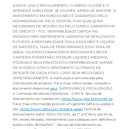
AVISOS: LEIA O REGULAMENTO, O ANEXO-CLASSE E O
APÊNDICE SUBCLASSE, SE HOUVER, ANTES DE INVESTIR. O
INVESTIMENTO EM FUNDOS NÃO É GARANTIDO PELO
ADMINISTRADOR, PELO GESTOR, POR QUALQUER
MECANISMO DE SEGURO OU PELO FUNDO GARANTIDOR
DE CRÉDITO - FGC. RENTABILIDADE OBTIDA NO
PASSADO NÃO REPRESENTA GARANTIA DE RESULTADOS
FUTUROS. A RENTABILIDADE DIVULGADA NÃO É LÍQUIDA
DE IMPOSTOS, TAXA DE PERFORMANCE E/OU TAXA DE
SAÍDA. OS ATIVOS FINANCEIROS INTEGRANTES NESTA
CARTEIRA PODEM NÃO POSSUIR LIQUIDEZ IMEDIATA,
PODENDO SEUS PRAZOS E/OU RENTABILIDADE VARIAR
DE ACORDO COM O VENCIMENTO OU PRAZO DE
RESGATE DE CADA ATIVO, CASO SEJA NEGOCIADO
ANTECIPADAMENTE. A instituição é remunerada pela
Distribuição do produto. Para mais informações, consulte o
documento disponível
aqui
. SUPERVISÃO E FISCALIZAÇÃO:
a. Comissão de Valores Mobiliários - CVM. b. Serviço de
Atendimento ao Cidadão em
https://www.gov.br/cvm/pt-br
Para mais informações procure um gerente Safra ou acesse o
site:
https://www.safra.com.br/safra-asset/
Central de
Atendimento Safra: 0300 105 1234, de 2ª a 6ª feira, das 9h às
19h, exceto feriados. Atendimento para pessoas com deficiência
auditiva e/ou de fala/SAC - Serviço de Atendimento ao