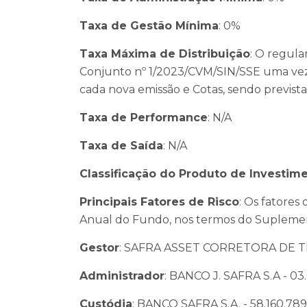
Taxa de Gestão Mínima
: 0%
Taxa Máxima de Distribuição
: O regula
Conjunto nº 1/2023/CVM/SIN/SSE uma vez 
cada nova emissão e Cotas, sendo previst
Taxa de Performance
: N/A
Taxa de Saída
: N/A
Classificação do Produto de Investim
Principais Fatores de Risco
: Os fatores
Anual do Fundo, nos termos do Suplemen
Gestor
: SAFRA ASSET CORRETORA DE TÍT
Administrador
: BANCO J. SAFRA S.A - 03
Custódia
: BANCO SAFRA S.A. - 58.160.78