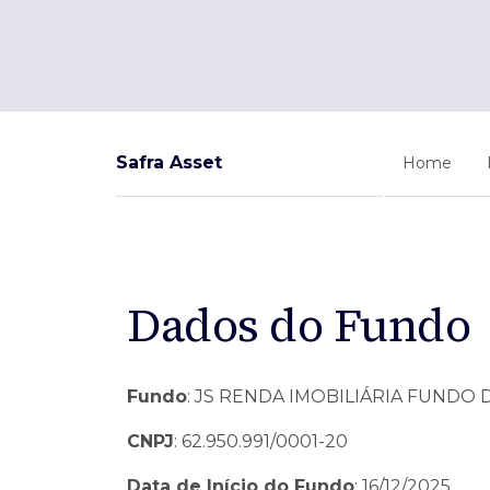
Ofertas Públicas
Open Finance
Derivativos
Transferência de ativos
Safra para médicos
Agronegócios
Safra Asset
Home
Dados do Fundo
Fundo
: JS RENDA IMOBILIÁRIA FUNDO
CNPJ
: 62.950.991/0001-20
Data de Início do Fundo
: 16/12/2025