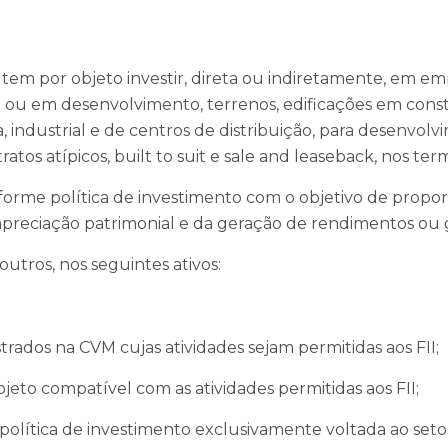
e tem por objeto investir, direta ou indiretamente, em em
 ou em desenvolvimento, terrenos, edificações em const
ca, industrial e de centros de distribuição, para desenvol
tos atípicos, built to suit e sale and leaseback, nos term
forme política de investimento com o objetivo de proporc
 apreciação patrimonial e da geração de rendimentos ou 
 outros, nos seguintes ativos:
strados na CVM cujas atividades sejam permitidas aos FII;
eto compatível com as atividades permitidas aos FII;
olítica de investimento exclusivamente voltada ao setor i