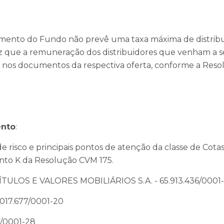
mento do Fundo não prevê uma taxa máxima de distribuiç
que a remuneração dos distribuidores que venham a ser
a nos documentos da respectiva oferta, conforme a Reso
ento
:
 de risco e principais pontos de atenção da classe de Co
to K da Resolução CVM 175.
ULOS E VALORES MOBILIÁRIOS S.A. - 65.913.436/0001-
.017.677/0001-20
9/0001-28