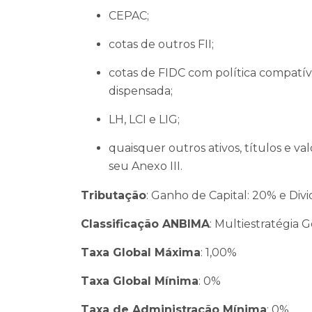
CEPAC;
cotas de outros FII;
cotas de FIDC com política compatíve
dispensada;
LH, LCI e LIG;
quaisquer outros ativos, títulos e v
seu Anexo III.
Tributação
: Ganho de Capital: 20% e Div
Classificação ANBIMA
: Multiestratégia G
Taxa Global Máxima
: 1,00%
Taxa Global Mínima
: 0%
Taxa de Administração Mínima
: 0%