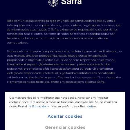
Toda comunicação através da rede mundial de computadores está sujeita a
interrupções ou atrasos, podendo prejudicar ordens, negociações ou a recepção
de informações atualizadas. O Safra, exime-se de responsabilidade por danos
sofridos por seus clientes, por força de falha de serviços disponibilizados por
terceiros, incluindo, sem limitação aqueles conexos à rede mundial de
computadores.
Todos os elementos que compõem este site, incluindo, mas não se limitando, as
suas marcas, sinais de propaganda, textos, fotos e outras imagens, são
propriedade e objeto de direitos exclusivos de seus respectivos titulares e/ou
licenciados. A reprodução destes elementos sem prévia autorização dos
respectivos proprietários e/ou licenciados constitui ou pode vir a constituir
violação de propriedade intelectual, sujeitando os infratores às penalidades
cabíveis na legislação civil e penal. Caso tenha interesse em utilizar algum dos
elementos contidos neste site, entre em contato com o Banco Safra.
Usamos cookies para melhorar sua navegação. Ao clicar em "Aceitar
cookies", você terá acesso a todas as funcionalidades do site. Saiba mais em
nosso
Portal de Privacidade
. Mas, se preferir, escolha
rejeitar
.
Banco Safra S/A - CNPJ: 58.160.789/0001-28
Aceitar cookies
Gerenciar cookies