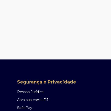
Ouvidoria Safra
Precisa de mais suporte? Fale com a ouvidoria
0800 770 1236
Atendimento aos portadores de Necessidades
Especiais Auditivas e de Fala:
0800 727 7555
Disponível de 2ª a 6ª, das 9h às 18h, exceto feriado.
Segurança e Privacidade
Pessoa Jurídica
Abra sua conta PJ
SafraPay