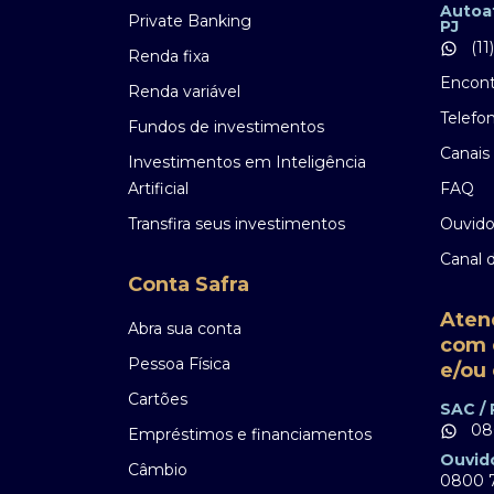
55 11 3175 9444
Autoa
Private Banking
PJ
(11
Renda fixa
Encont
Renda variável
Assistente Virtual de 2ª a 6ª, das 8h às 20h exceto
feriados. Você conta com o Atendimento
Telefo
Fundos de investimentos
Humanizado de 2ª a 6ª, das 9h às 18h exceto
feriados.
Canais 
Investimentos em Inteligência
Artificial
FAQ
Transfira seus investimentos
Ouvido
Canal 
Conta Safra
Aten
Abra sua conta
com 
Pessoa Física
e/ou 
Cartões
SAC /
08
Empréstimos e financiamentos
Ouvid
Câmbio
0800 7