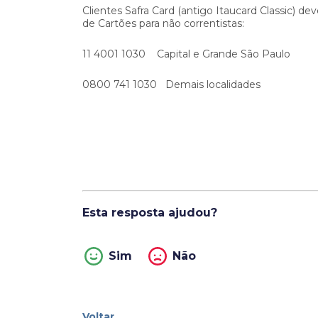
Ofertas Públicas
Clientes Safra Card (antigo Itaucard Classic) 
Open Finance
Derivativos
de Cartões para não correntistas:
Transferência de ativos
Safra para médicos
Agronegócios
11 4001 1030 Capital e Grande São Paulo
0800 741 1030 Demais localidades
Esta resposta ajudou?
Sim
Não
Voltar