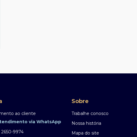
SAC Banco Safra /
Proteção de Dados
0800 772 5755
- Serviço de Atendimento ao
Consumidor (SAC) / Proteção de Dados
0800 772 4136
- Atendimento para pessoas com deficiência
auditiva e/ou de fala
Dúvidas, cancelamentos, reclamações,
comentários e sugestões. 24 Horas por dia.
a
Sobre
mento ao cliente
Trabalhe conosco
tendimento via WhatsApp
Nossa história
) 2650-9974
Mapa do site