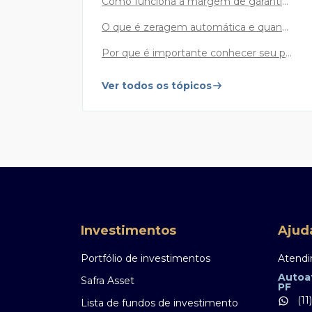
Como funciona a margem de garantia nas suas operações?
Safra Private Banking
O que é zeragem automática e quando ela pode acontecer?
Atendimento Safra Private Banking
Por que é importante conhecer seu perfil de investidor?
55 11 3253 4455
Capital e Grande São Paulo
Ver todos os tópicos
0800 772 2155
Demais localidades
De 2ª a 6ª feira, das 8h às 21h30, exceto feriados.
Investimentos
Ajud
Portfólio de investimentos
Atendi
Renegociação Safra
Autoa
Safra Asset
PF
Atendimento exclusivo pelo WhatsApp
(11
Lista de fundos de investimento