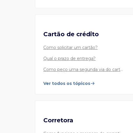
Mesa de Câmbio
Cartão de crédito
Compra e venda de moeda estrangeira, remessa e
recebimento de recursos
Como solicitar um cartão?
55 11 3175 8267
- Mesa de câmbio turismo
Qual o prazo de entrega?
55 11 3175 8030
- Mesa de câmbio pronto
Como peço uma segunda via do cartão?
55 11 2650 9991
Ver todos os tópicos
- Compra, venda e remessa internacional
Atendimento via WhatsApp para compra, venda,
envio e recebimento de moeda estrangeira: de
segunda a sexta, exceto feriados, das 9h às 18h.
Corretora