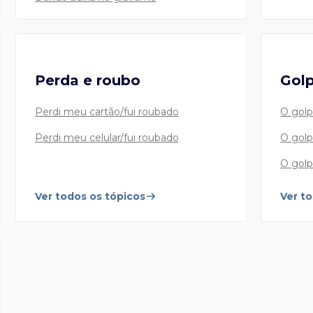
Safra Corretora
Perda e roubo
Gol
Atendimento ao cliente Safra Corretora
Perdi meu cartão/fui roubado
O golp
55 11 3175 4895
Perdi meu celular/fui roubado
O gol
O golp
De 2ª a 6ª feira, das 9h às 18h00, exceto feriados.
Ver todos os tópicos
Ver t