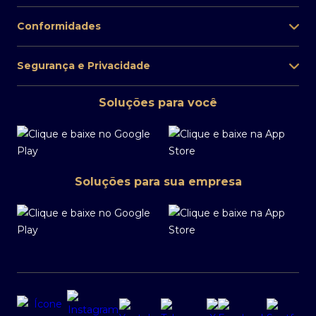
Precisa de mais suporte? Fale com a ouvidoria
Conformidades
0800 770 1236
Atendimento aos portadores de Necessidades
Segurança e Privacidade
Especiais Auditivas e de Fala:
0800 727 7555
Soluções para você
Disponível de 2ª a 6ª, das 9h às 18h, exceto feriado.
Soluções para sua empresa
Renegociação Safra
Atendimento exclusivo pelo WhatsApp
55 11 3175 9444
Assistente Virtual de 2ª a 6ª, das 8h às 20h exceto
feriados. Você conta com o Atendimento