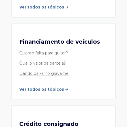
Técnico, 24h por dia, 7 dias por semana.
Ver todos os tópicos
Cartões de Crédito Safra
Atendimento ao cliente correntista
Financiamento de veículos
55 11 4001 4460
Capital e Grande São Paulo
Quanto falta para quitar?
0800 728 4460
Demais localidades
Qual o valor da parcela?
24h por dia, 7 dias por semana.
Dando baixa no gravame
Ver todos os tópicos
Safra Financeira
Financiamento de Veículos, Crédito Consignado e
Empréstimo FGTS
3003 9039 (Capitais e Grandes Centros)
Crédito consignado