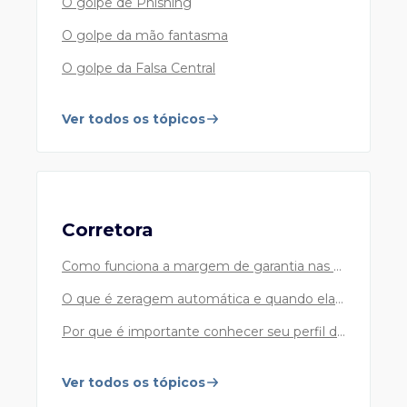
O golpe de Phishing
O golpe da mão fantasma
Cartões Safra CARD
O golpe da Falsa Central
Atendimento ao cliente Safra Card não correntista
55 11 4001 1030
Capital e Grande São Paulo
Ver todos os tópicos
0800 741 1030
Demais localidades
24h por dia, 7 dias por semana.
Corretora
Safra Private Banking
Como funciona a margem de garantia nas suas operações?
Atendimento Safra Private Banking
O que é zeragem automática e quando ela pode acontecer?
55 11 3253 4455
Capital e Grande São Paulo
Por que é importante conhecer seu perfil de investidor?
0800 772 2155
Demais localidades
Ver todos os tópicos
De 2ª a 6ª feira, das 8h às 21h30, exceto feriados.