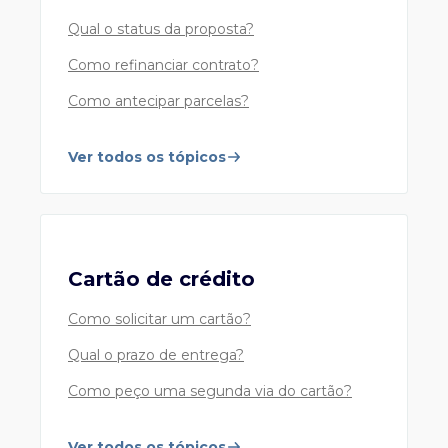
0800 722 9039 (Fora das capitais e
Qual o status da proposta?
grandes centros)
Atendimento personalizado, de 2ª a 6ª feira, das
Como refinanciar contrato?
8h00 às 19h00, exceto feriados.
Como antecipar parcelas?
11 2650 9999
Ver todos os tópicos
Assistente Virtual 24h e fale com um de nossos
especialistas nos horários da central de
atendimento.
Cartão de crédito
Como solicitar um cartão?
Mesa de Câmbio
Qual o prazo de entrega?
Compra e venda de moeda estrangeira, remessa e
recebimento de recursos
Como peço uma segunda via do cartão?
55 11 3175 8267
- Mesa de câmbio turismo
55 11 3175 8030
- Mesa de câmbio pronto
Ver todos os tópicos