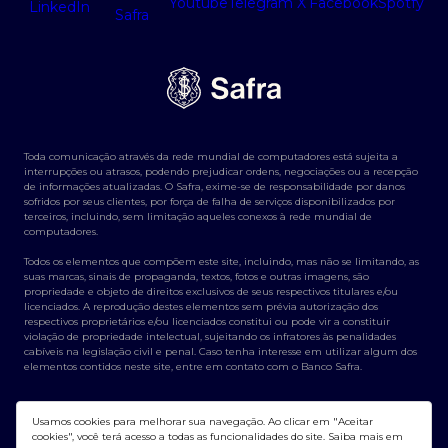
Humanizado de 2ª a 6ª, das 9h às 18h exceto
feriados.
Toda comunicação através da rede mundial de computadores está sujeita a
interrupções ou atrasos, podendo prejudicar ordens, negociações ou a recepção
de informações atualizadas. O Safra, exime-se de responsabilidade por danos
sofridos por seus clientes, por força de falha de serviços disponibilizados por
terceiros, incluindo, sem limitação aqueles conexos à rede mundial de
computadores.
Todos os elementos que compõem este site, incluindo, mas não se limitando, as
suas marcas, sinais de propaganda, textos, fotos e outras imagens, são
propriedade e objeto de direitos exclusivos de seus respectivos titulares e/ou
licenciados. A reprodução destes elementos sem prévia autorização dos
respectivos proprietários e/ou licenciados constitui ou pode vir a constituir
violação de propriedade intelectual, sujeitando os infratores às penalidades
cabíveis na legislação civil e penal. Caso tenha interesse em utilizar algum dos
elementos contidos neste site, entre em contato com o Banco Safra.
Usamos cookies para melhorar sua navegação. Ao clicar em "Aceitar
cookies", você terá acesso a todas as funcionalidades do site. Saiba mais em