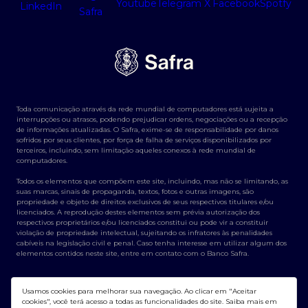
Toda comunicação através da rede mundial de computadores está sujeita a
interrupções ou atrasos, podendo prejudicar ordens, negociações ou a recepção
de informações atualizadas. O Safra, exime-se de responsabilidade por danos
sofridos por seus clientes, por força de falha de serviços disponibilizados por
terceiros, incluindo, sem limitação aqueles conexos à rede mundial de
computadores.
Todos os elementos que compõem este site, incluindo, mas não se limitando, as
suas marcas, sinais de propaganda, textos, fotos e outras imagens, são
propriedade e objeto de direitos exclusivos de seus respectivos titulares e/ou
licenciados. A reprodução destes elementos sem prévia autorização dos
respectivos proprietários e/ou licenciados constitui ou pode vir a constituir
violação de propriedade intelectual, sujeitando os infratores às penalidades
cabíveis na legislação civil e penal. Caso tenha interesse em utilizar algum dos
elementos contidos neste site, entre em contato com o Banco Safra.
Usamos cookies para melhorar sua navegação. Ao clicar em "Aceitar
cookies", você terá acesso a todas as funcionalidades do site. Saiba mais em