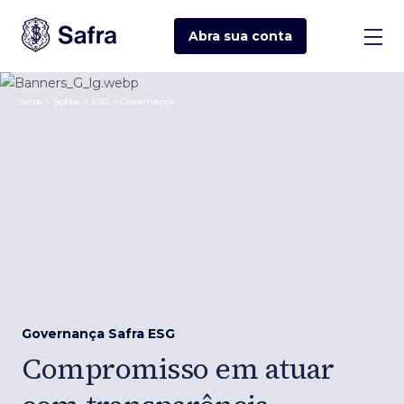
Abra sua
conta
Safra
>
Sobre
>
ESG
>
Governança
Governança Safra ESG
Compromisso em atuar